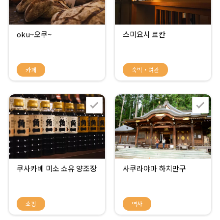
oku~오쿠~
스미요시 료칸
카페
숙박・여관
쿠사카베 미소 쇼유 양조장
사쿠라야마 하치만구
쇼핑
역사