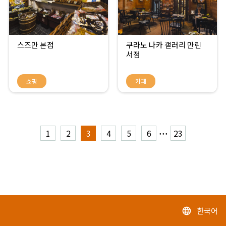
스즈만 본점
쿠라노 나카 갤러리 만린
서점
쇼핑
카페
...
1
2
3
4
5
6
23
한국어
language