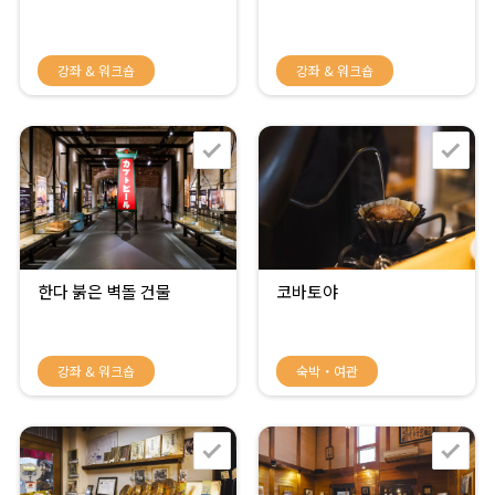
강좌 & 워크숍
강좌 & 워크숍
한다 붉은 벽돌 건물
코바토야
강좌 & 워크숍
숙박・여관