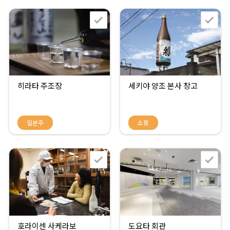
히라타 주조장
세키야 양조 본사 창고
일본주
쇼핑
호라이센 사케라보
도요타 회관