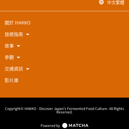
中文繁體
language
關於 HAKKO
旅遊指南
故事
參觀
交通資訊
影片庫
Copyright© HAKKO - Discover Japan's Fermented Food Culture- All Rights
Reserved.
Powered by