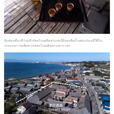
นักท่องเที่ยวที่ร่วมทัวร์ชมโรงผลิตสาเกจะได้ลองชิมน้ำแสนอร่อยที่ใช้ใน
กระบวนการผลิตสาเกของโรงผลิตสาเกซาวาดะ.