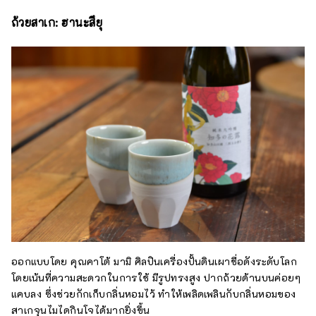
ถ้วยสาเก: ฮานะสึยุ
ออกแบบโดย คุณคาโต้ มามิ ศิลปินเครื่องปั้นดินเผาชื่อดังระดับโลก
โดยเน้นที่ความสะดวกในการใช้ มีรูปทรงสูง ปากถ้วยด้านบนค่อยๆ
แคบลง ซึ่งช่วยกักเก็บกลิ่นหอมไว้ ทำให้เพลิดเพลินกับกลิ่นหอมของ
สาเกจุนไมไดกินโจได้มากยิ่งขึ้น