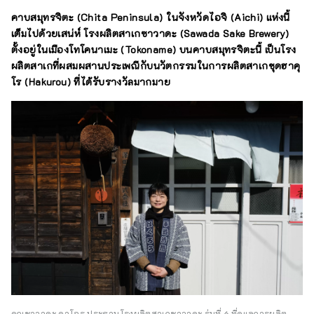
คาบสมุทรจิตะ (Chita Peninsula) ในจังหวัดไอจิ (Aichi) แห่งนี้
เต็มไปด้วยเสน่ห์ โรงผลิตสาเกซาวาดะ (Sawada Sake Brewery)
ตั้งอยู่ในเมืองโทโคนาเมะ (Tokoname) บนคาบสมุทรจิตะนี้ เป็นโรง
ผลิตสาเกที่ผสมผสานประเพณีกับนวัตกรรมในการผลิตสาเกชุดฮาคุ
โร (Hakurou) ที่ได้รับรางวัลมากมาย
คุณซาวาดะ คาโอรุ ประธานโรงผลิตสาเกซาวาดะ รุ่นที่ 6 ที่ดูแลการผลิต