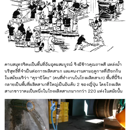
คาบสมุทรจิตะเป็นพื้นที่อันอุดมสมบูรณ์ จึงมีข้าวคุณภาพดี แหล่งน้ำ
บริสุทธิ์ที่จำเป็นต่อการผลิตสาเก และคนงานตามฤดูกาลที่เรียกกัน
ในสมัยเมจิว่า “คุราบิโตะ” (คนที่ทำงานในโรงผลิตสาเก) พื้นที่นี้จึง
กลายเป็นพื้นที่ผลิตสาเกที่ใหญ่เป็นอันดับ 2 ของญี่ปุ่น โดยโรงผลิต
สาเกซาวาดะเป็นหนึ่งในโรงผลิตสาเกมากกว่า 220 แห่งในสมัยนั้น