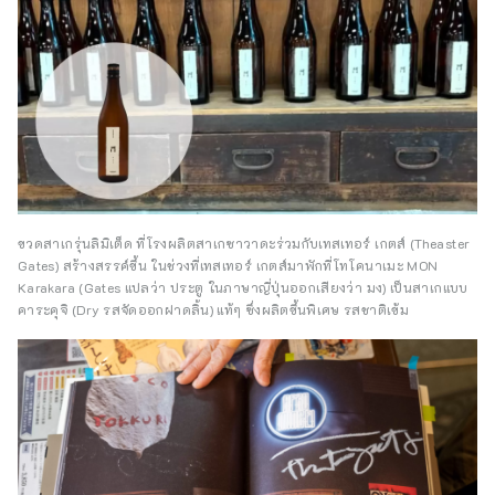
ขวดสาเกรุ่นลิมิเต็ด ที่โรงผลิตสาเกซาวาดะร่วมกับเทสเทอร์ เกตส์ (Theaster
Gates) สร้างสรรค์ขึ้น ในช่วงที่เทสเทอร์ เกตส์มาพักที่โทโคนาเมะ MON
Karakara (Gates แปลว่า ประตู ในภาษาญี่ปุ่นออกเสียงว่า มง) เป็นสาเกแบบ
คาระคุจิ (Dry รสจัดออกฝาดลิ้น) แท้ๆ ซึ่งผลิตขึ้นพิเศษ รสชาติเข้ม