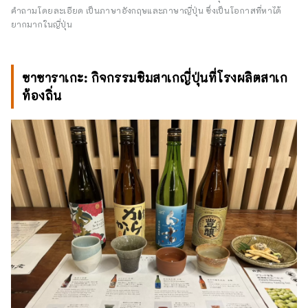
คำถามโดยละเอียด เป็นภาษาอังกฤษและภาษาญี่ปุ่น ซึ่งเป็นโอกาสที่หาได้
ยากมากในญี่ปุ่น
ซาซาราเกะ: กิจกรรมชิมสาเกญี่ปุ่นที่โรงผลิตสาเก
ท้องถิ่น