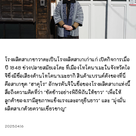
โรงผลิตสาเกซาวาดะเป็นโรงผลิตสาเกเก่าแก่ เปิดกิจการเมื่อ
ปี 1848 ช่วงปลายสมัยเอโดะ ที่เมืองโทโคนาเมะในจังหวัดไอ
จิซึ่งมีชื่อเสียงด้านโทโคนาเมะยากิ สินค้าแบรนด์ดังของที่นี่
คือสาเกชุด "ฮาคุโร" อักษรคันจิในชื่อของโรงผลิตสาเกแห่งนี้
สื่อถึงความคิดที่ว่า "ขัดข้าวอย่างพิถีพิถันให้ขาว" "เพื่อให้
ลูกค้าของเรามีสุขภาพแข็งแรงและอายุยืนยาว" และ "มุ่งมั่น
ผลิตสาเกด้วยความเชี่ยวชาญ"
2025.04.16