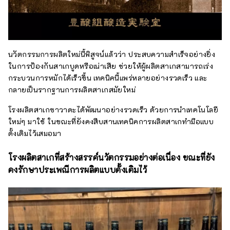
นวัตกรรมการผลิตใหม่นี้พิสูจน์แล้วว่า ประสบความสำเร็จอย่างยิ่ง
ในการป้องกันสาเกบูดหรือเน่าเสีย ช่วยให้ผู้ผลิตสาเกสามารถเร่ง
กระบวนการหมักได้เร็วขึ้น เทคนิคนี้แพร่หลายอย่างรวดเร็ว และ
กลายเป็นรากฐานการผลิตสาเกสมัยใหม่
โรงผลิตสาเกซาวาดะได้พัฒนาอย่างรวดเร็ว ด้วยการนำเทคโนโลยี
ใหม่ๆ มาใช้ ในขณะที่ยังคงสืบสานเทคนิคการผลิตสาเกทำมือแบบ
ดั้งเดิมไว้เสมอมา
โรงผลิตสาเกที่สร้างสรรค์นวัตกรรมอย่างต่อเนื่อง ขณะที่ยัง
คงรักษาประเพณีการผลิตแบบดั้งเดิมไว้