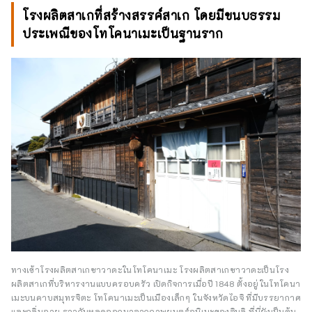
โรงผลิตสาเกที่สร้างสรรค์สาเก โดยมีขนบธรรม
ประเพณีของโทโคนาเมะเป็นฐานราก
ทางเข้าโรงผลิตสาเกซาวาดะในโทโคนาเมะ โรงผลิตสาเกซาวาดะเป็นโรง
ผลิตสาเกที่บริหารงานแบบครอบครัว เปิดกิจการเมื่อปี 1848 ตั้งอยู่ในโทโคนา
เมะบนคาบสมุทรจิตะ โทโคนาเมะเป็นเมืองเล็กๆ ในจังหวัดไอจิ ที่มีบรรยากาศ
และกลิ่นอาย ราวกับหลุดออกมาจากภาพยนตร์อนิเมะของจิบลิ ที่นี่ยังเป็นต้น