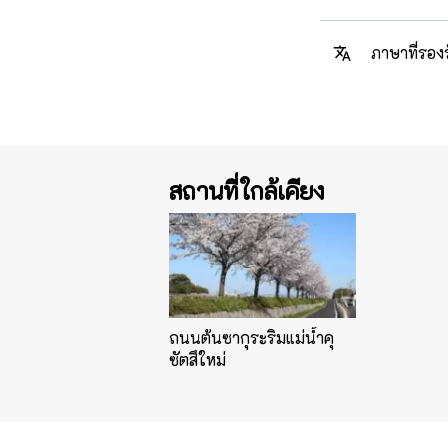
ภาษาที่รอง
สถานที่ใกล้เคียง
ถนนต้นซากุระริมแม่น้ำคุ
ซัตสึใหม่