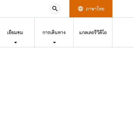
search
ภาษาไทย
language
เยี่ยมชม
การเดินทาง
แกลเลอรี่วิดีโอ