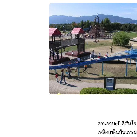
สวนยาบะชิ คิฮันโจ 
เพลิดเพลินกับธรรม