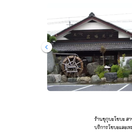
ร้านชุกุบะโซบะ สาข
บริการโซบะและเทมป