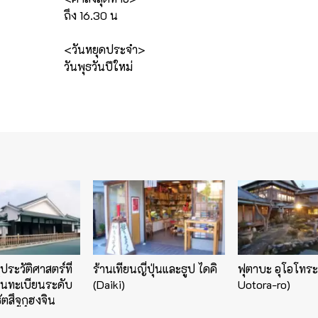
ถึง 16.30 น
<วันหยุดประจำ>
วันพุธวันปีใหม่
ประวัติศาสตร์ที่
ร้านเทียนญี่ปุ่นและธูป ไดคิ
ฟุตาบะ อุโอโทระ
ึ้นทะเบียนระดับ
(Daiki)
Uotora-ro)
ตสึจูกุฮงจิน