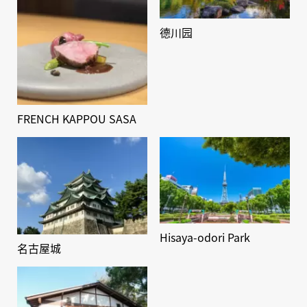
德川园
FRENCH KAPPOU SASA
Hisaya-odori Park
名古屋城