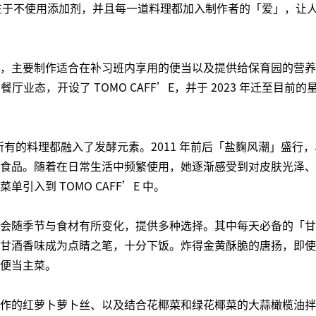
特点在于不使用添加剂，并且每一道料理都加入制作者的「爱」，让
，主要制作适合在补习班内享用的便当以及提供给保育园的营养餐点
餐厅业态，开设了 TOMO CAFF’E，并于 2023 年迁至目前的
’E 所有的料理都融入了发酵元素。2011 年前后「盐麴风潮」盛
食品。随着在日常生活中频繁使用，她逐渐感受到对皮肤光泽、
单引入到 TOMO CAFF’E 中。
会随季节与食材有所变化，提供多种选择。其中每天必备的「甘
甘酒香味成为点睛之笔，十分下饭。炸得金黄酥脆的唐扬，即使
便当主菜。
作的红萝卜萝卜丝、以及结合花椰菜和绿花椰菜的大蒜橄榄油拌