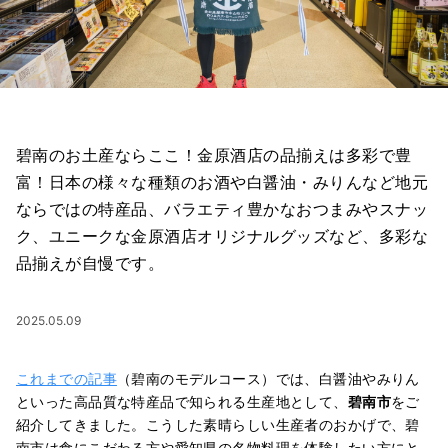
碧南のお土産ならここ！金原酒店の品揃えは多彩で豊
富！日本の様々な種類のお酒や白醤油・みりんなど地元
ならではの特産品、バラエティ豊かなおつまみやスナッ
ク、ユニークな金原酒店オリジナルグッズなど、多彩な
品揃えが自慢です。
2025.05.09
これまでの記事
（碧南のモデルコース）では、白醤油やみりん
といった高品質な特産品で知られる生産地として、
碧南市
をご
紹介してきました。こうした素晴らしい生産者のおかげで、碧
南市は食にこだわる方や愛知県の名物料理を体験したい方にと