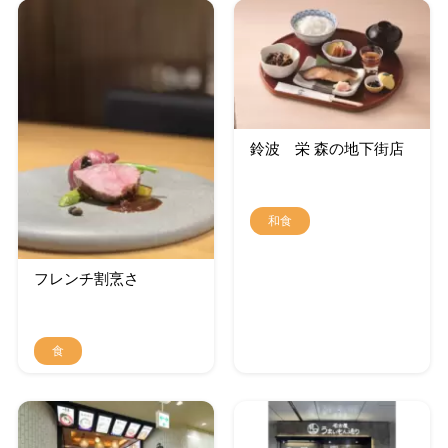
鈴波 栄 森の地下街店
和食
フレンチ割烹さゝ
食