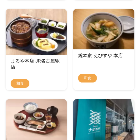
総本家 えびすや 本店
まるや本店 JR名古屋駅
店
和食
和食