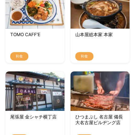
TOMO CAFF’E
山本屋総本家 本家
和食
和食
尾張屋 金シャチ横丁店
ひつまぶし 名古屋 備長
大名古屋ビルヂング店