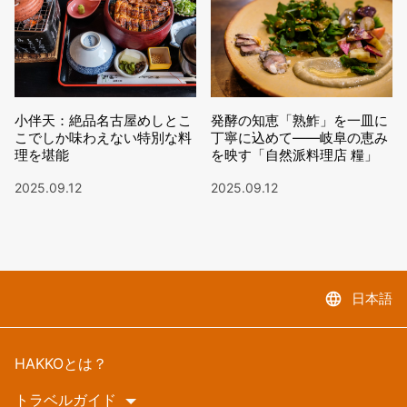
小伴天：絶品名古屋めしとこ
発酵の知恵「熟鮓」を一皿に
こでしか味わえない特別な料
丁寧に込めて——岐阜の恵み
理を堪能
を映す「自然派料理店 糧」
2025.09.12
2025.09.12
language
日本語
HAKKOとは？
トラベルガイド