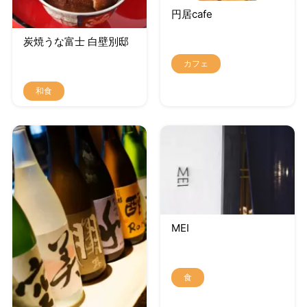
円居cafe
炭焼うな富士 白壁別邸
カフェ
和食
MEI
食