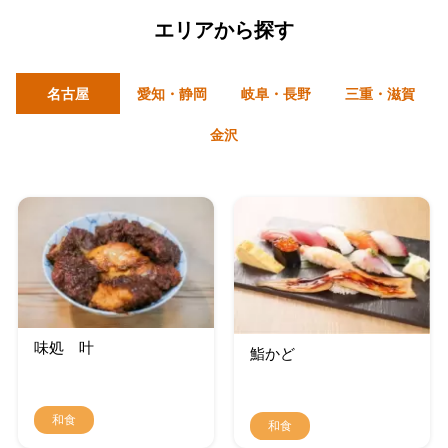
エリアから探す
名古屋
愛知・静岡
岐阜・長野
三重・滋賀
金沢
味処 叶
鮨かど
和食
和食