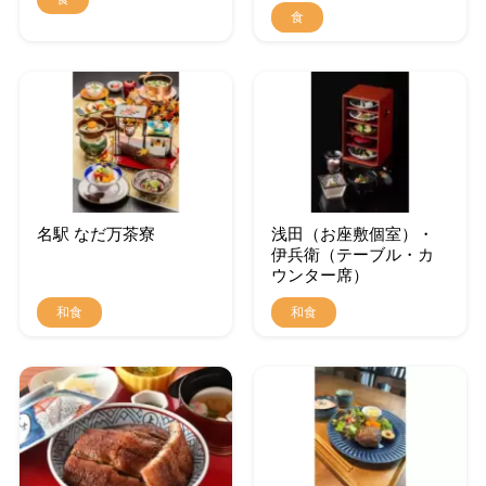
食
名駅 なだ万茶寮
浅田（お座敷個室）・
伊兵衛（テーブル・カ
ウンター席）
和食
和食