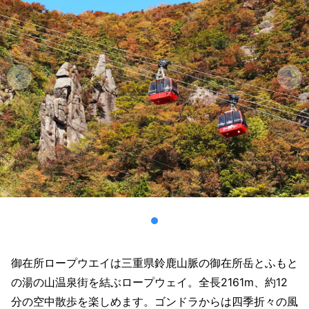
御在所ロープウエイは三重県鈴鹿山脈の御在所岳とふもと
の湯の山温泉街を結ぶロープウェイ。全長2161m、約12
分の空中散歩を楽しめます。ゴンドラからは四季折々の風