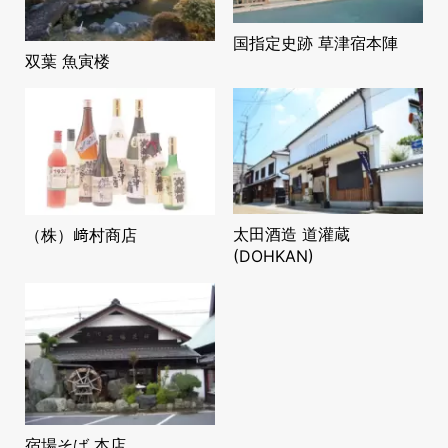
国指定史跡 草津宿本陣
双葉 魚寅楼
太田酒造 道灌蔵
（株）﨑村商店
(DOHKAN)
宿場そば 本店