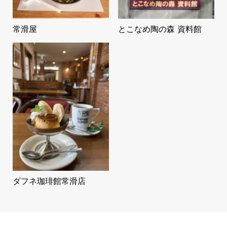
常滑屋
とこなめ陶の森 資料館
ダフネ珈琲館常滑店