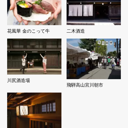
花風華 金のこって牛
二木酒造
川尻酒造場
飛騨高山宮川朝市