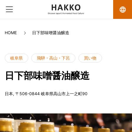
language
HOME
日下部味噌醤油醸造
岐阜県
飛騨・高山・下呂
買い物
日下部味噌醤油醸造
日本, 〒506-0844 岐阜県高山市上一之町90