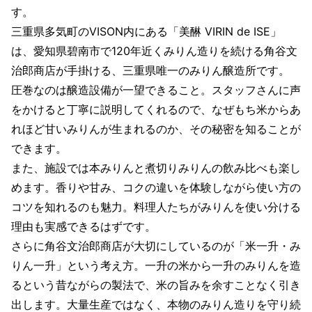
す。
三重県多気町のVISON内にある「美醂 VIRIN de ISE」
は、愛知県碧南市で120年近くみりん造りを続ける角谷文
治郎商店が手掛ける、三重県唯一のみりん醸造所です。
圧巻なのは醸造設備が一望できること。スタッフさんに声
をかけると丁寧に説明してくれるので、なぜもち米からあ
れほど甘いみりんが生まれるのか、その秘密を知ることが
できます。
また、施設では本みりんと煮切りみりんの飲み比べも楽し
めます。香りや甘み、コクの違いを体験しながら使い方の
コツを知れるのも魅力。料理人たちがみりんを使い分ける
理由も実感できるはずです。
さらに角谷文治郎商店が大切にしているのが「米一升・み
りん一升」という考え方。一升の米から一升のみりんを造
るという昔ながらの製法で、米の旨みを余すことなく引き
出します。大量生産ではなく、本物のみりん造りを守り続