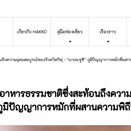
เกี่ยวกับ HAKKO
คู่มือท่องเที่ยว
เรื่องราว
อนถึงความอุดมสมบูรณ์ของจังหวัดกิฟุ - “นาเระซูชิ” ภูมิปัญญาการหมักที่ผ
านอาหารธรรมชาติซึ่งสะท้อนถึงควา
ิ” ภูมิปัญญาการหมักที่ผสานความพิ