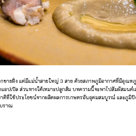
จากชายฝั่ง แต่มีแม่น้ำสายใหญ่ 3 สาย ด้วยสภาพภูมิอากาศที่มีอุณห
กแอปเปิล ส่วนทางใต้เหมาะปลูกส้ม บทความนี้จะพาไปสัมผัสมนต์เ
ติที่ใช้ประโยชน์จากผลิตผลการเกษตรอันอุดมสมบูรณ์ และภูมิป
โบราณ