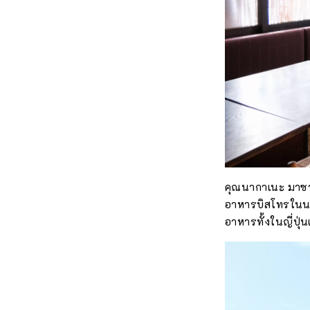
คุณนากาเนะ มาซาท
อาหารบิสโทรในนา
อาหารทั้งในญี่ปุ