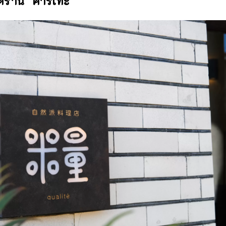
ดร้าน “คาริเทะ”