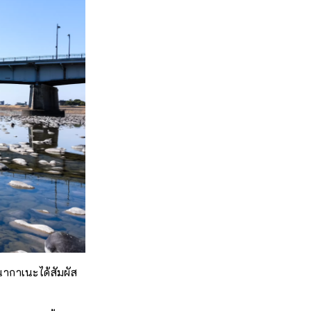
ณนากาเนะได้สัมผัส