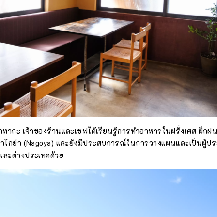
ากะ เจ้าของร้านและเชฟได้เรียนรู้การทำอาหารในฝรั่งเศส ฝึกฝน
โกย่า (Nagoya) และยังมีประสบการณ์ในการวางแผนและเป็นผู้ป
่นและต่างประเทศด้วย