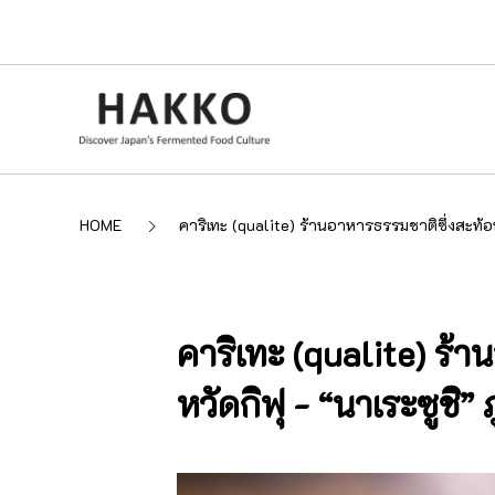
HOME
คาริเทะ (qualite) ร้านอาหารธรรมชาติซึ่งสะท้
คาริเทะ (qualite) ร้
หวัดกิฟุ - “นาเระซูช