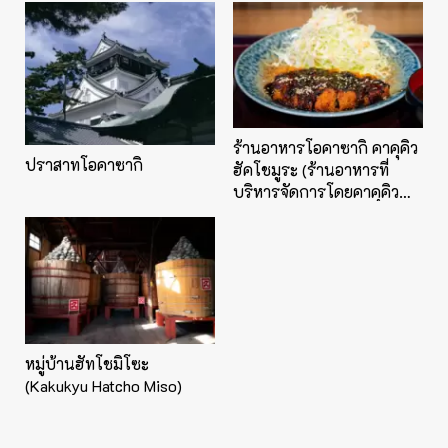
ร้านอาหารโอคาซากิ คาคุคิว
ปราสาทโอคาซากิ
ฮัคโชมูระ (ร้านอาหารที่
บริหารจัดการโดยคาคุคิว
โดยตรง)
หมู่บ้านฮัทโชมิโซะ
(Kakukyu Hatcho Miso)