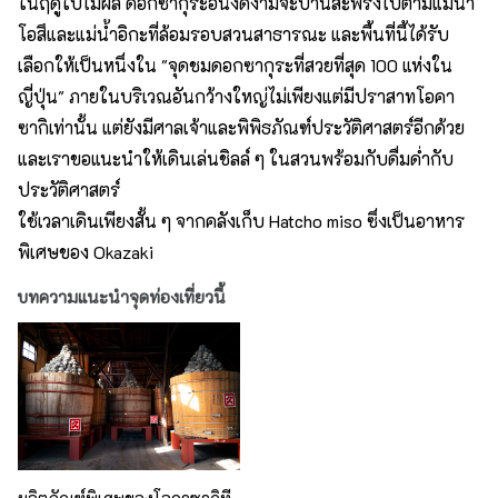
ในฤดูใบไม้ผลิ ดอกซากุระอันงดงามจะบานสะพรั่งไปตามแม่น้ำ
โอสึและแม่น้ำอิกะที่ล้อมรอบสวนสาธารณะ และพื้นที่นี้ได้รับ
เลือกให้เป็นหนึ่งใน "จุดชมดอกซากุระที่สวยที่สุด 100 แห่งใน
ญี่ปุ่น" ภายในบริเวณอันกว้างใหญ่ไม่เพียงแต่มีปราสาทโอคา
ซากิเท่านั้น แต่ยังมีศาลเจ้าและพิพิธภัณฑ์ประวัติศาสตร์อีกด้วย
และเราขอแนะนำให้เดินเล่นชิลล์ ๆ ในสวนพร้อมกับดื่มด่ำกับ
ประวัติศาสตร์
ใช้เวลาเดินเพียงสั้น ๆ จากคลังเก็บ Hatcho miso ซึ่งเป็นอาหาร
พิเศษของ Okazaki
บทความแนะนำจุดท่องเที่ยวนี้