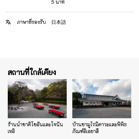
5 นาที
日本語
ภาษาที่รองรับ
สถานที่ใกล้เคียง
ร้านน้ำชาคิโชอันและโจนัน
บ้านซามูไรมิคาวะและพิพิธ
เทอิ
ภัณฑ์อิเอยาสึ