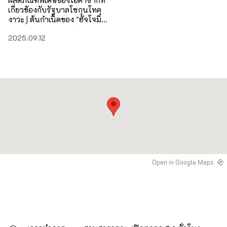
ผลิตภัณฑ์พิเศษของโอคาซากิที่
เกี่ยวข้องกับรัฐบาลโชกุนโทคุ
งาวะ | ต้นกำเนิดของ "ฮัจโจมิ
โซ" ที่มีประวัติศาสตร์ยาวนาน
2025.09.12
กว่า 400 ปี
Open in Google Maps