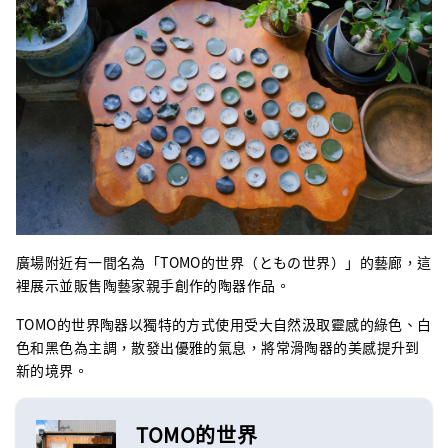
廣場附近有一間名為「TOMO的世界（ともの世界）」的藝廊，這
裡展示並販售陶藝家親手創作的陶器作品。
TOMO的世界陶器以獨特的方式使用受大自然汲取靈感的綠色、白
色和黑色為主調，散發出優雅的氣息，將常滑陶器的美感提升到
新的境界。
TOMO的世界