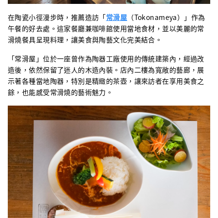
在陶瓷小徑漫步時，推薦造訪「
常滑屋
（Tokonameya）」作為
午餐的好去處。這家餐廳兼咖啡館使用當地食材，並以美麗的常
滑燒餐具呈現料理，讓美食與陶藝文化完美結合。
「常滑屋」位於一座曾作為陶器工廠使用的傳統建築內，經過改
造後，依然保留了迷人的木造內裝。店內二樓為寬敞的藝廊，展
示著各種當地陶器，特別是精緻的茶壺，讓來訪者在享用美食之
餘，也能感受常滑燒的藝術魅力。