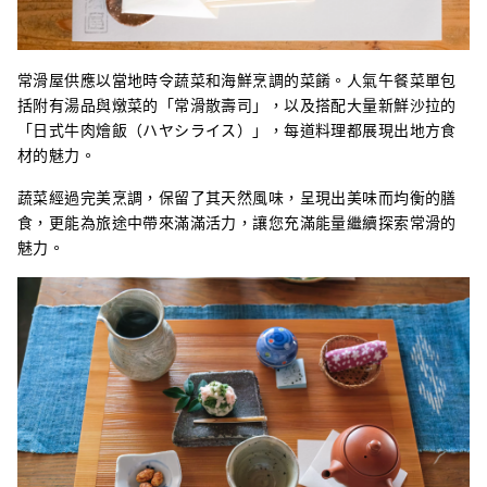
常滑屋供應以當地時令蔬菜和海鮮烹調的菜餚。人氣午餐菜單包
括附有湯品與燉菜的「常滑散壽司」，以及搭配大量新鮮沙拉的
「日式牛肉燴飯（ハヤシライス）」，每道料理都展現出地方食
材的魅力。
蔬菜經過完美烹調，保留了其天然風味，呈現出美味而均衡的膳
食，更能為旅途中帶來滿滿活力，讓您充滿能量繼續探索常滑的
魅力。