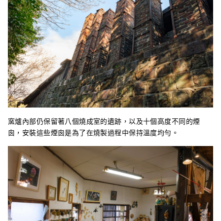
窯爐內部仍保留著八個燒成室的遺跡，以及十個高度不同的煙
囪，安裝這些煙囪是為了在燒製過程中保持溫度均勻。