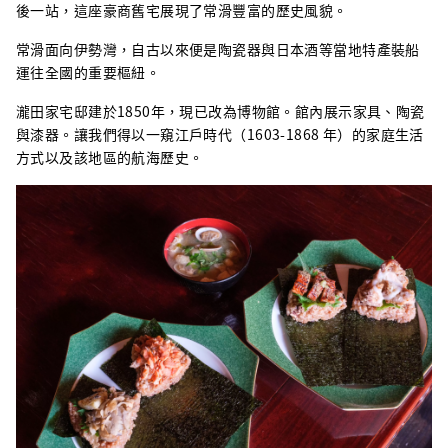
後一站，這座豪商舊宅展現了常滑豐富的歷史風貌。
常滑面向伊勢灣，自古以來便是陶瓷器與日本酒等當地特產裝船
運往全國的重要樞紐。
瀧田家宅邸建於1850年，現已改為博物館。館內展示家具、陶瓷
與漆器。讓我們得以一窺江戶時代（1603-1868 年）的家庭生活
方式以及該地區的航海歷史。