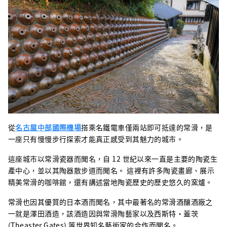
從
名古屋中部國際機場
搭乘名鐵電車僅兩站即可抵達的常滑，是
一座只有慢慢步行探索才能真正感受到其魅力的城市。
這座城市以常滑瓷器而聞名，自 12 世紀以來一直是主要的陶瓷生
產中心，並以其陶器散步道而聞名。 這裡有許多陶瓷畫廊、展示
精美常滑的咖啡館，還有講述當地陶瓷歷史的歷史悠久的窯爐。
常滑也因其優質的日本酒而聞名，其中最著名的常滑酒釀酒廠之
一就是澤田酒造，該酒造因與常滑陶藝家以及西斯特·蓋茨
(Theaster Gates) 等世界知名藝術家的合作而聞名。