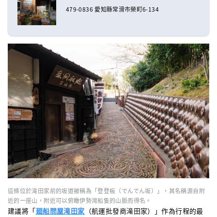
479-0836 愛知縣常滑市榮町6-134
這條位於滝田家前的坂道被稱為「登登板（でんでん坂）」，其名稱源自附
近的一座山，附近可以俯瞰伊勢灣船隻的山脈而得名。
建議將「
廻船問屋滝田家
（航運批發商滝田家）」作為行程的最