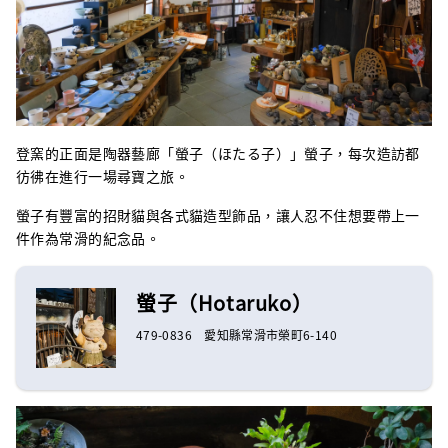
登窯的正面是陶器藝廊「螢子（ほたる子）」螢子，每次造訪都
彷彿在進行一場尋寶之旅。
螢子有豐富的招財貓與各式貓造型飾品，讓人忍不住想要帶上一
件作為常滑的紀念品。
螢子（Hotaruko）
479-0836 愛知縣常滑市榮町6-140