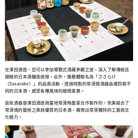
在澤田酒造，您可以參加導覽式酒藏參觀之旅，深入了解傳統且
細緻的日本酒釀造過程。此外，推薦體驗名為「ささらけ
（Sasarake）」的品酒活動，透過特製的常滑燒酒器品嚐四款不
同的日本酒，感受各種風味的細微差異。
這些酒器是澤田酒造與當地常滑陶藝家合作製作的，完美結合了
常滑燒的藝術之美與優質的日本酒，展現出常滑獨特的工藝與文
化魅力。