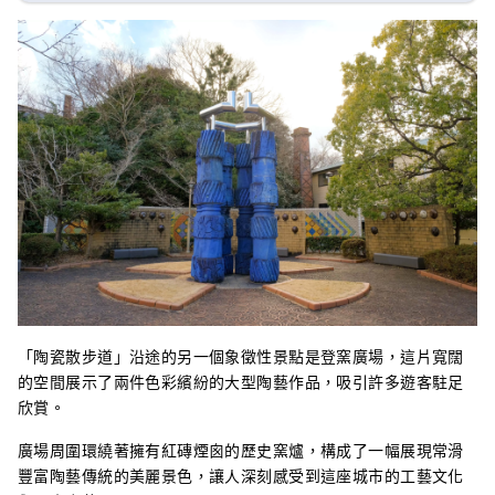
「陶瓷散步道」沿途的另一個象徵性景點是登窯廣場，這片寬闊
的空間展示了兩件色彩繽紛的大型陶藝作品，吸引許多遊客駐足
欣賞。
廣場周圍環繞著擁有紅磚煙囪的歷史窯爐，構成了一幅展現常滑
豐富陶藝傳統的美麗景色，讓人深刻感受到這座城市的工藝文化