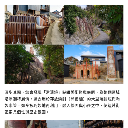
漫步其間，您會發現「常滑燒」點綴著街道與庭園，為整個區域
增添獨特風情。過去用於存放燒酎（蒸餾酒）的大型燒酎瓶與陶
製水管，如今被巧妙地再利用，融入牆面與小徑之中，使這片街
區更具個性與歷史氛圍。