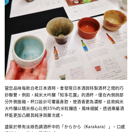
當您品味每款白老日本酒時，會發現日本酒與特製酒杯之間的巧
妙聯繫。例如，純米大吟醸「知多花露」的酒杯，僅在內側與部
分外側施釉，杯口設計可覆蓋鼻腔，使酒香更為濃郁。這款純米
大吟釀以精米核心比例35%的米粒釀造，風味細膩，透過專屬酒
杯能更加凸顯其純淨與層次感。
盛裝於帶有淡綠色調酒杯中的「からから（Karakara）」，口感