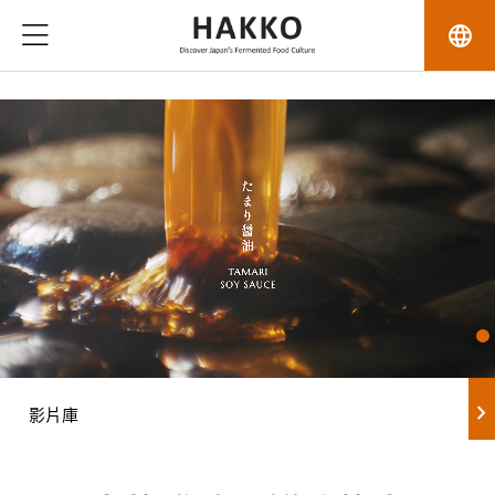
language
chevron_right
影片庫