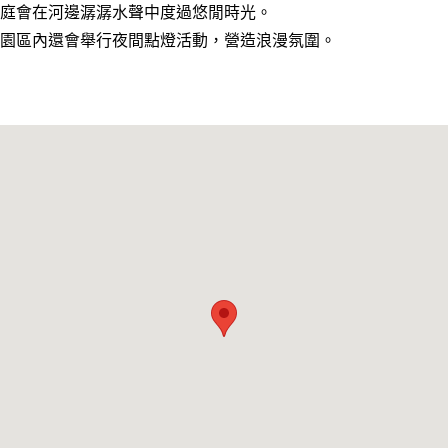
庭會在河邊潺潺水聲中度過悠閒時光。
園區內還會舉行夜間點燈活動，營造浪漫氛圍。