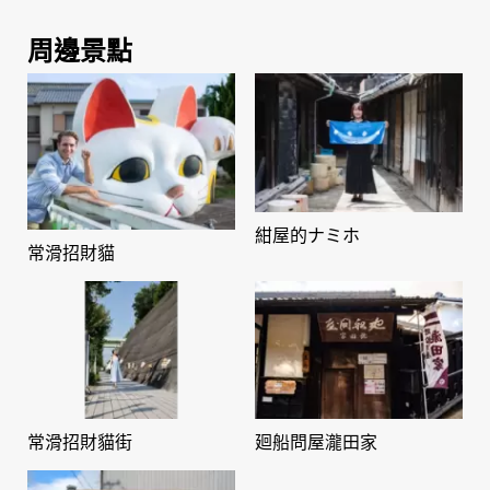
周邊景點
紺屋的ナミホ
常滑招財貓
常滑招財貓街
廻船問屋瀧田家