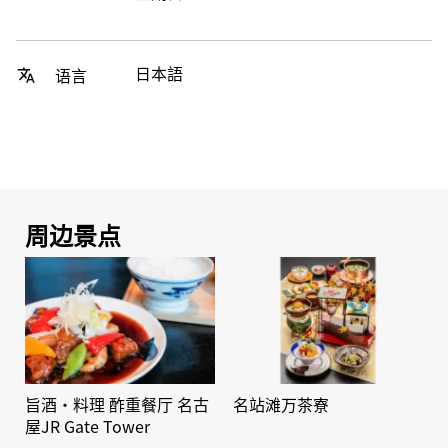
日本語
语言
周边景点
旨酒・料理 酢重餐厅 名古
名站滩万茶寮
屋JR Gate Tower