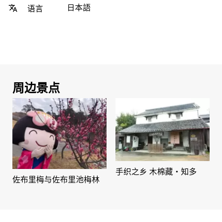
日本語
语言
周边景点
手织之乡 木棉藏・知多
佐布里梅与佐布里池梅林