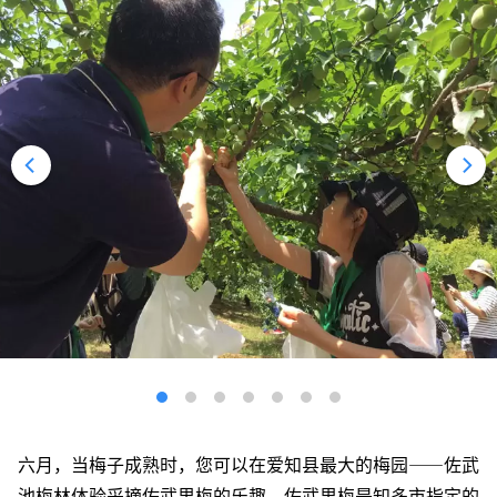
六月，当梅子成熟时，您可以在爱知县最大的梅园——佐武
池梅林体验采摘佐武里梅的乐趣。佐武里梅是知多市指定的