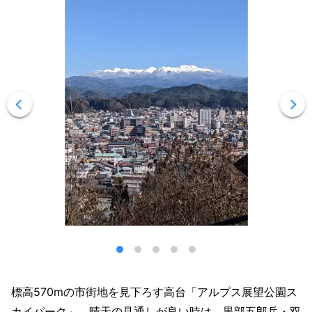
標高570mの市街地を見下ろす高台「アルプス展望公園ス
カイパーク」。晴天の見通しが良い時は、黒部五郎岳・双