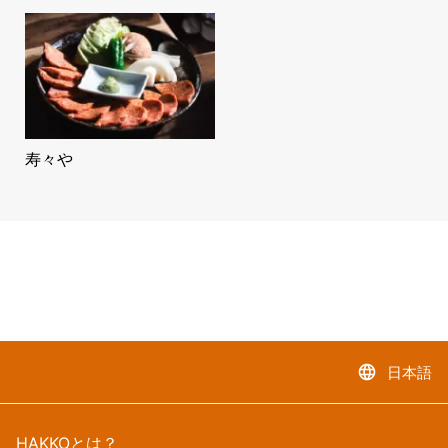
寿々や
language
日本語
HAKKOとは？