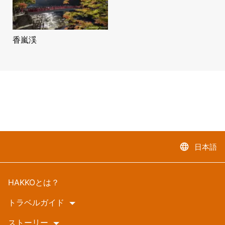
香嵐渓
language
日本語
HAKKOとは？
トラベルガイド
ストーリー