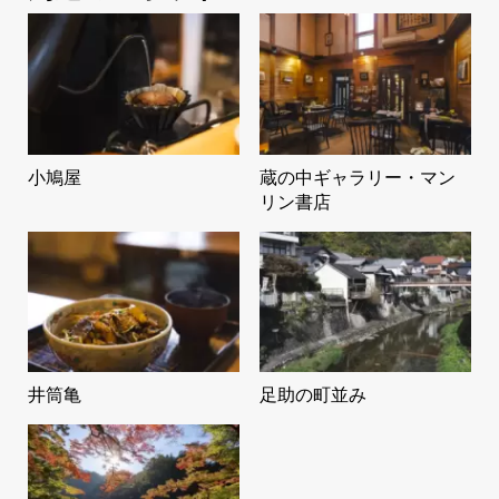
小鳩屋
蔵の中ギャラリー・マン
リン書店
井筒亀
足助の町並み