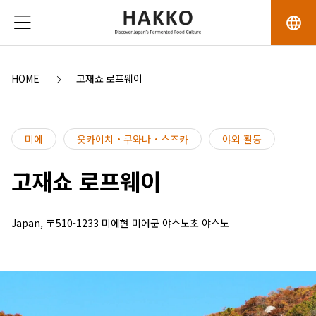
language
HOME
고재쇼 로프웨이
미에
욧카이치・쿠와나・스즈카
야외 활동
고재쇼 로프웨이
Japan, 〒510-1233 미에현 미에군 야스노초 야스노