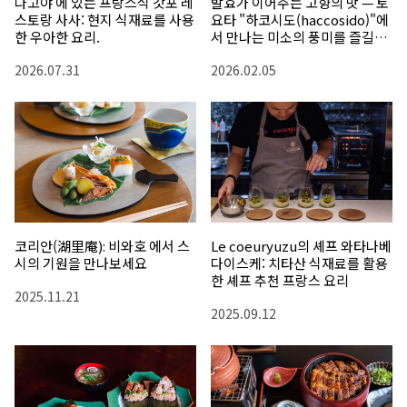
나고야 에 있는 프랑스식 갓포 레
발효가 이어주는 고향의 맛 — 토
스토랑 사사: 현지 식재료를 사용
요타 "하코시도(haccosido)"에
한 우아한 요리.
서 만나는 미소의 풍미를 즐길수
있는 식탁
2026.07.31
2026.02.05
코리안(湖里庵): 비와호 에서 스
Le coeuryuzu의 셰프 와타나베
시의 기원을 만나보세요
다이스케: 치타산 식재료를 활용
한 셰프 추천 프랑스 요리
2025.11.21
2025.09.12