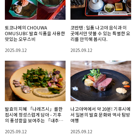
토코나메의 CHOUWA
코반텐 : 일품 나고야 음식과 이
OMUSUBI: 발효 식품을 사용한
곳에서만 맛볼 수 있는 특별한 요
맛있는 오무스비
리를 만끽해 봅시다.
2025.09.12
2025.09.12
발효의 지혜 「나레즈시」를한
나고야역에서 약 20분! 기후시에
접시에 정성스럽게 담아 - 기후
서 일본의 발효 문화와 역사 탐방
의 풍성함을 보여주는 「내추럴
여행
퀴진 레스토랑 카리테」
2025.09.12
2025.09.12