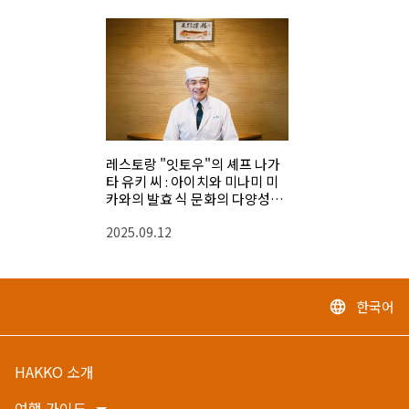
레스토랑 "잇토우"의 셰프 나가
타 유키 씨 : 아이치와 미나미 미
카와의 발효 식 문화의 다양성을
세계에
2025.09.12
한국어
language
HAKKO 소개
여행 가이드