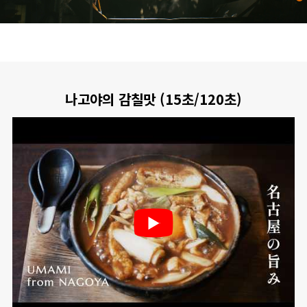
나고야의 감칠맛 (15초/120초)