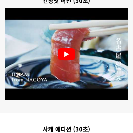
간장맛 버전 (30초)
사케 에디션 (30초)