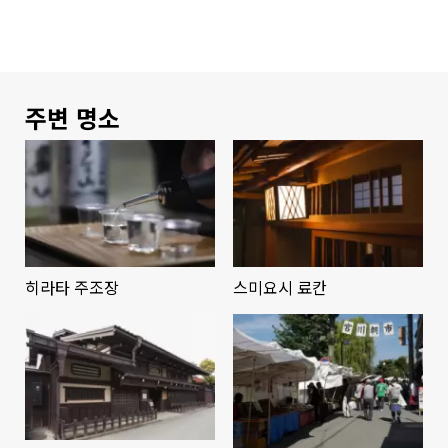
주변 명소
히라타 주조장
스미요시 료칸