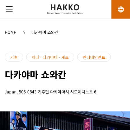
language
HOME
다카야마 쇼와칸
기후
히다 · 다카야마 · 게로
엔터테인먼트
다카야마 쇼와칸
Japan, 506-0843 기후현 다카야마시 시모이치노초 6