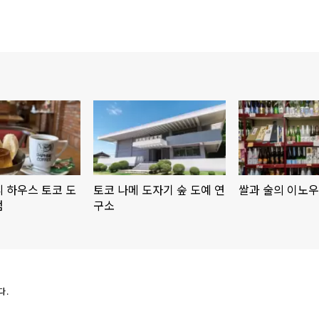
 하우스 토코 도
토코 나메 도자기 숲 도예 연
쌀과 술의 이노
점
구소
다.