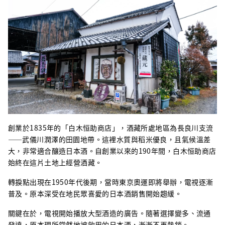
創業於1835年的「白木恒助商店」，酒藏所處地區為長良川支流
——武儀川潤澤的田園地帶。這裡水質與稻米優良，且氣候溫差
大，非常適合釀造日本酒。自創業以來的190年間，白木恒助商店
始終在這片土地上經營酒藏。
轉捩點出現在1950年代後期，當時東京奧運即將舉辦，電視逐漸
普及。原本深受在地民眾喜愛的日本酒銷售開始趨緩。
關鍵在於，電視開始播放大型酒造的廣告。隨著選擇變多、流通
發達，原本理所當然地被飲用的日本酒，漸漸不再熱銷。