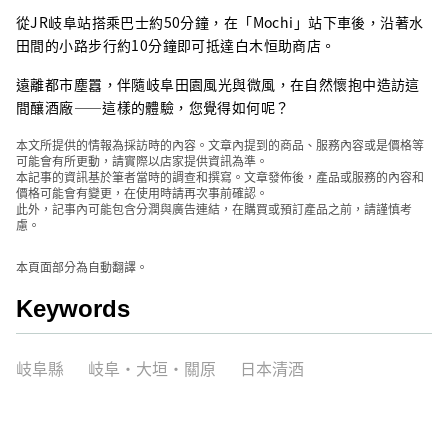
從JR岐阜站搭乘巴士約50分鐘，在「Mochi」站下車後，沿著水
田間的小路步行約10分鐘即可抵達白木恒助商店。
遠離都市塵囂，伴隨岐阜田園風光與微風，在自然懷抱中造訪這
間釀酒廠——這樣的體驗，您覺得如何呢？
本文所提供的情報為採訪時的內容。文章內提到的商品、服務內容或是價格等
可能會有所更動，請實際以店家提供資訊為準。
本記事的資訊基於筆者當時的調查和撰寫。文章發佈後，產品或服務的內容和
價格可能會有變更，在使用時請再次事前確認。
此外，記事內可能包含分潤與廣告連結，在購買或預訂產品之前，請謹慎考
慮。
本頁面部分為自動翻譯。
Keywords
岐阜縣
岐阜・大垣・關原
日本清酒