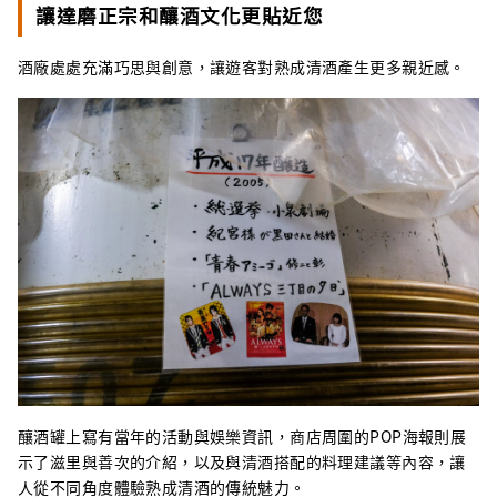
讓達磨正宗和釀酒文化更貼近您
酒廠處處充滿巧思與創意，讓遊客對熟成清酒產生更多親近感。
釀酒罐上寫有當年的活動與娛樂資訊，商店周圍的POP海報則展
示了滋里與善次的介紹，以及與清酒搭配的料理建議等內容，讓
人從不同角度體驗熟成清酒的傳統魅力。