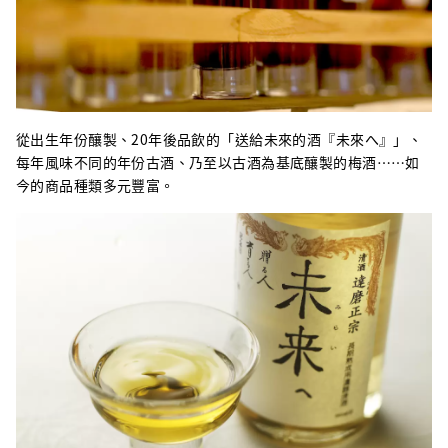
從出生年份釀製、20年後品飲的「送給未來的酒『未來へ』」、
每年風味不同的年份古酒、乃至以古酒為基底釀製的梅酒……如
今的商品種類多元豐富。