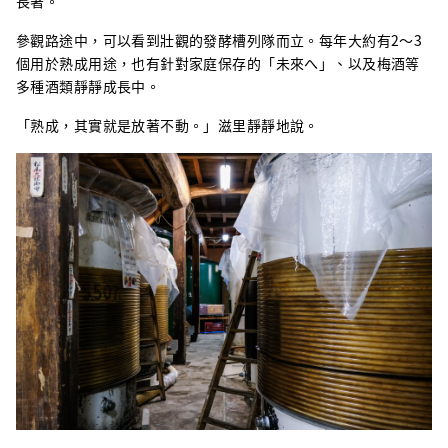
長著。
參觀路途中，可以看到壯觀的發酵槽列隊而立。每年大約有2～3
個用於熟成用途，也有針對家庭保存的「未來へ」、以及梅酒等
多種酒類靜靜成長中。
「熟成，其實就是放著不動。」滋里靜靜地說。