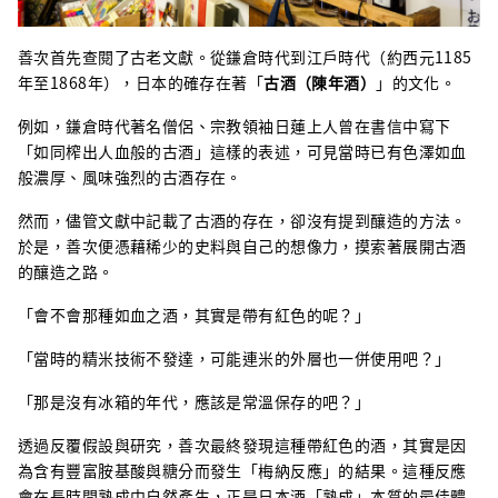
善次首先查閱了古老文獻。從鎌倉時代到江戶時代（約西元1185
年至1868年），日本的確存在著「
古酒（陳年酒）
」的文化。
例如，鎌倉時代著名僧侶、宗教領袖日蓮上人曾在書信中寫下
「如同榨出人血般的古酒」這樣的表述，可見當時已有色澤如血
般濃厚、風味強烈的古酒存在。
然而，儘管文獻中記載了古酒的存在，卻沒有提到釀造的方法。
於是，善次便憑藉稀少的史料與自己的想像力，摸索著展開古酒
的釀造之路。
「會不會那種如血之酒，其實是帶有紅色的呢？」
「當時的精米技術不發達，可能連米的外層也一併使用吧？」
「那是沒有冰箱的年代，應該是常溫保存的吧？」
透過反覆假設與研究，善次最終發現這種帶紅色的酒，其實是因
為含有豐富胺基酸與糖分而發生「梅納反應」的結果。這種反應
會在長時間熟成中自然產生，正是日本酒「熟成」本質的最佳體