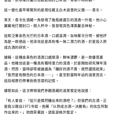
這一變化最早察覺到的是現任藏主白木滋里的父親——善次。
某天，善次在酒藏一角發現了幾瓶被遺忘的清酒一升瓶。他小心
翼翼地打開封口，倒入杯中，竟發現其色澤美麗且神秘。
這款泛著金色光芒的日本酒，口感溫潤，旨味層次分明，被他評
為是一款絕品。他深信這是具有唯一無二潛力的酒，於是投入熟
成古酒的研究。
據稱，這種金黃色的清酒口感順滑，鮮味濃鬱，是一款優質產
品。他確信這是一種具有獨特潛力的清酒，於是開始研究陳年清
酒。然而，當時卻常被譏諷為「釀好的酒不賣、居然還囤起來」
「竟然是有顏色的日本酒……」。甚至對當時年幼的滋里而言，
這段經歷仍帶著些微苦澀的記憶。
儘管如此，這次帶領我們參觀酒藏的滋里堅定地說道：
「有人會說，『這只是偶然釀出來的酒吧？』但我們的古酒，正
是我父親自1971年起，抱著『以熟成古酒一決勝負』的信念所製
作出來的。」他微笑著說，語氣卻格外堅定。