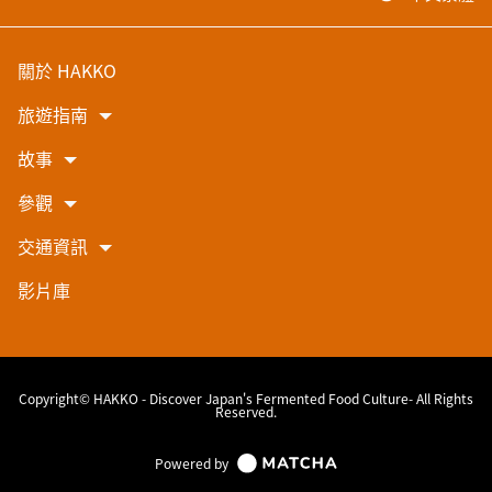
關於 HAKKO
旅遊指南
故事
參觀
交通資訊
影片庫
Copyright© HAKKO - Discover Japan's Fermented Food Culture- All Rights
Reserved.
Powered by