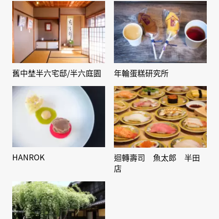
舊中埜半六宅邸/半六庭園
年輪蛋糕研究所
HANROK
迴轉壽司 魚太郎 半田
店