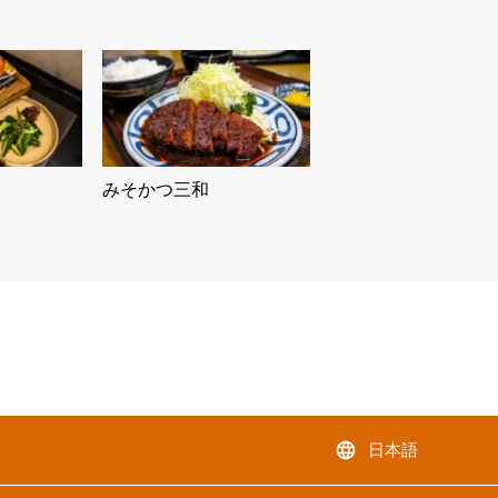
みそかつ三和
language
日本語