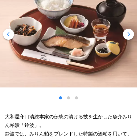
大和屋守口漬総本家の伝統の漬ける技を生かした魚介みり
ん粕漬「鈴波」。
鈴波では、みりん粕をブレンドした特製の酒粕を用いて、