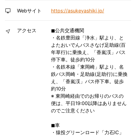
Webサイト
https://asukeyashiki.jp/
アクセス
◼︎公共交通機関
・名鉄豊田線「浄水」駅より、と
よたおいでんバスさなげ足助線(百
年草行)に乗換え、「香嵐渓」バス
停下車。徒歩約10分
・名鉄本線「東岡崎」駅より、名
鉄バス岡崎・足助線(足助行)に乗換
え、「香嵐渓」バス停下車。徒歩
約10分
※ 東岡崎経由でのお帰りのバスの
便は、平日19:00以降はありません
のでご注意ください
◼︎車
・猿投グリーンロード「力石IC」