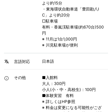
より約15分
・東海環状自動車道「豊田勘八I
C」より約20分
□駐車場
有料・香嵐渓駐車場(約670台)500
円
※ 11月は1台1,000円
※ 川見駐車場が便利
日本語
言語対応
その他
■入館料
大人：300円
小人(小・中・高校生)：100円
■体験実習 有料
※ 詳しくはHP参照
※ 料金は変更になる可能性がござ