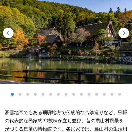
豪雪地帯でもある飛騨地方で伝統的な合掌造りなど、飛騨
の代表的な民家約30数棟が立ち並び、昔の農山村風景を
形づくる集落の博物館です。各民家では、農山村の生活用