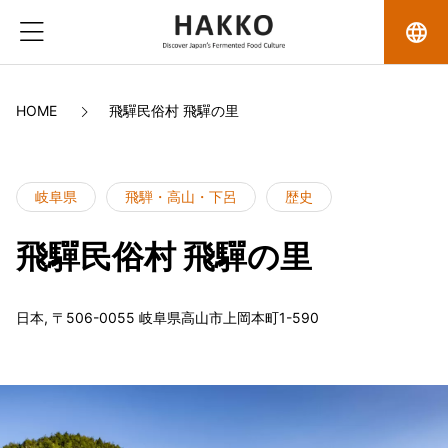
language
HOME
飛驒民俗村 飛驒の里
岐阜県
飛騨・高山・下呂
歴史
飛驒民俗村 飛驒の里
日本, 〒506-0055 岐阜県高山市上岡本町1-590