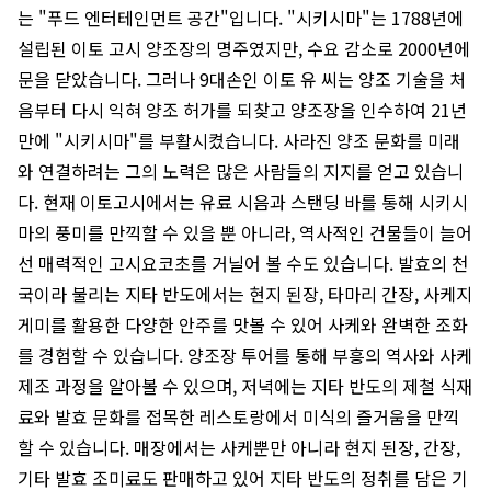
는 "푸드 엔터테인먼트 공간"입니다. "시키시마"는 1788년에
설립된 이토 고시 양조장의 명주였지만, 수요 감소로 2000년에
문을 닫았습니다. 그러나 9대손인 이토 유 씨는 양조 기술을 처
음부터 다시 익혀 양조 허가를 되찾고 양조장을 인수하여 21년
만에 "시키시마"를 부활시켰습니다. 사라진 양조 문화를 미래
와 연결하려는 그의 노력은 많은 사람들의 지지를 얻고 있습니
다. 현재 이토고시에서는 유료 시음과 스탠딩 바를 통해 시키시
마의 풍미를 만끽할 수 있을 뿐 아니라, 역사적인 건물들이 늘어
선 매력적인 고시요코초를 거닐어 볼 수도 있습니다. 발효의 천
국이라 불리는 지타 반도에서는 현지 된장, 타마리 간장, 사케지
게미를 활용한 다양한 안주를 맛볼 수 있어 사케와 완벽한 조화
를 경험할 수 있습니다. 양조장 투어를 통해 부흥의 역사와 사케
제조 과정을 알아볼 수 있으며, 저녁에는 지타 반도의 제철 식재
료와 발효 문화를 접목한 레스토랑에서 미식의 즐거움을 만끽
할 수 있습니다. 매장에서는 사케뿐만 아니라 현지 된장, 간장,
기타 발효 조미료도 판매하고 있어 지타 반도의 정취를 담은 기