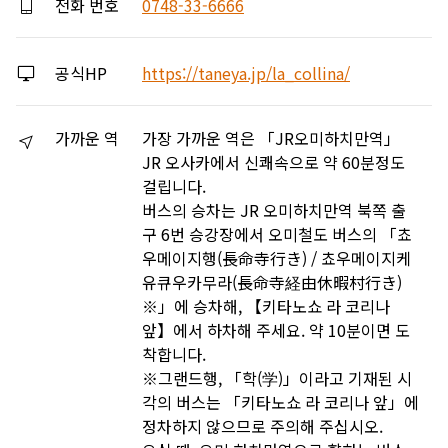
전화 번호
0748-33-6666
공식HP
https://taneya.jp/la_collina/
가까운 역
가장 가까운 역은 「JR오미하치만역」
JR 오사카에서 신쾌속으로 약 60분정도
걸립니다.
버스의 승차는 JR 오미하치만역 북쪽 출
구 6번 승강장에서 오미철도 버스의 「쵸
우메이지행(長命寺行き) / 쵸우메이지케
유큐우카무라(長命寺経由休暇村行き)
※」에 승차해, 【키타노쇼 라 코리나
앞】에서 하차해 주세요. 약 10분이면 도
착합니다.
※그랜드행, 「학(学)」이라고 기재된 시
각의 버스는 「키타노쇼 라 코리나 앞」에
정차하지 않으므로 주의해 주십시오.