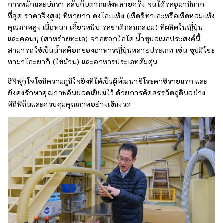
การหมักและบ่มรา สลับกับตากแห้งหลายครั้ง จนได้รสอูมามิมาก
ที่สุด ราคาจึงสูง) ที่หายาก ดงโกะแห้ง (เห็ดชิทาเกะหรือเห็ดหอมแห้ง
คุณภาพสูง เนื้อหนา เคี้ยวหนึบ รสชาติกลมกล่อม) ที่ผลิตในญี่ปุ่น
และคอนบุ (สาหร่ายทะเล) จากฮอกไกโด น้ำซุปอเนกประสงค์นี้
สามารถใช้เป็นน้ำสต๊อกของอาหารญี่ปุ่นหลายประเภท เช่น ซุปมิโซะ
ทามาโกะยากิ (ไข่ม้วน) และอาหารประเภทต้มตุ๋น
ฮิจิฟุกุโจโซมีความภูมิใจยิ่งที่ได้เป็นผู้พัฒนาชิโระดาชิรายแรก และ
ยังคงรักษาคุณภาพอันยอดเยี่ยมไว้ ด้วยการคัดสรรวัตถุดิบอย่าง
พิถีพิถันและควบคุมคุณภาพอย่างเข้มงวด