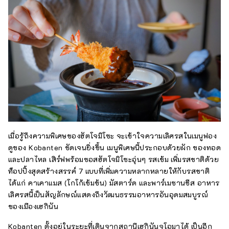
เมื่อรู้ถึงความพิเศษของฮัตโจมิโซะ จะเข้าใจความเลิศรสในเมนูฟอง
ดูของ Kobanten ชัดเจนยิ่งขึ้น เมนูพิเศษนี้ประกอบด้วยผัก ของทอด
และปลาไหล เสิร์ฟพร้อมซอสฮัตโจมิโซะอุ่นๆ รสเข้ม เพิ่มรสชาติด้วย
ท็อปปิ้งสุดสร้างสรรค์ 7 แบบที่เพิ่มความหลากหลายให้กับรสชาติ
ได้แก่ คาเคาแมส (โกโก้เข้มข้น) มัสตาร์ด และพาร์เมซานชีส อาหาร
เลิศรสนี้เป็นสัญลักษณ์แสดงถึงวัฒนธรรมอาหารอันอุดมสมบูรณ์
ของเมืองเฮกินัน
Kobanten ตั้งอยู่ในระยะที่เดินจากสถานีเฮกินันจูโอมาได้ เป็นอีก