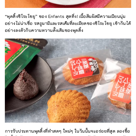
“พุดดิ้งชิโระโชยุ” ของ Enfants สุดทึ่ง! เนื้อสัมผัสมีความเนียนนุ่ม
อย่างไม่น่าเชื่อ รสอูมามิและรสเค็มที่ละเมียดของชิโระโชยุ เข้ากันได้
อย่างลงตัวกับความหวานดั้งเดิมของพุดดิ้ง
การรับประทานพุดดิ้งที่ทำสดๆ ใหม่ๆ ในวันนั้นจะอร่อยที่สุด ลองซื้อ