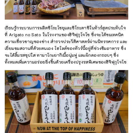
เรียนรู้กระบวนการผลิตชิโระโชยุและชิโระดาชิในทัวร์สุดประทับใจ
ที่ Arigato no Sato ในโรงงานของฮิจิฟุกุโจโซ ซึ่งจะได้ชมเทคนิค
ความเชี่ยวชาญของช่าง สำรวจประวัติศาสตร์ผ่านนิทรรศการ และ
เยี่ยมชมสถานที่ด้วยตนเอง ไฮไลต์ของทัวร์นี้อยู่ที่ช่วงชิมอาหาร ซึ่ง
จะได้ลิ้มรสซุปใส ทามาโกะยากิเนื้อนุ่มฟู และผักดองกรอบๆ ซึ่ง
ทั้งหมดเพิ่มความอร่อยยิ่งขึ้นด้วยเครื่องปรุงรสพิเศษของฮิจิฟุกุโจโซ