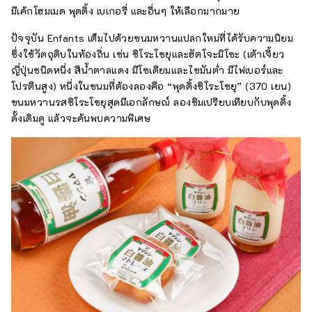
มีเค้กโฮมเมด พุดดิ้ง เบเกอรี่ และอื่นๆ ให้เลือกมากมาย
ปัจจุบัน Enfants เต็มไปด้วยขนมหวานแปลกใหม่ที่ได้รับความนิยม
ซึ่งใช้วัตถุดิบในท้องถิ่น เช่น ชิโระโชยุและฮัตโจะมิโซะ (เต้าเจี้ยว
ญี่ปุ่นชนิดหนึ่ง สีน้ำตาลแดง มีโซเดียมและไขมันต่ำ มีไฟเบอร์และ
โปรตีนสูง) หนึ่งในขนมที่ต้องลองคือ “พุดดิ้งชิโระโชยุ” (370 เยน)
ขนมหวานรสชิโระโชยุสุดมีเอกลักษณ์ ลองชิมเปรียบเทียบกับพุดดิ้ง
ดั้งเดิมดู แล้วจะค้นพบความพิเศษ