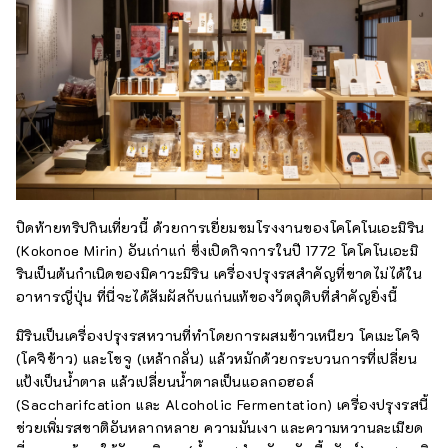
ปิดท้ายทริปกินเที่ยวนี้ ด้วยการเยี่ยมชมโรงงานของโคโคโนเอะมิริน
(Kokonoe Mirin) อันเก่าแก่ ซึ่งเปิดกิจการในปี 1772 โคโคโนเอะมิ
รินเป็นต้นกำเนิดของมิคาวะมิริน เครื่องปรุงรสสำคัญที่ขาดไม่ได้ใน
อาหารญี่ปุ่น ที่นี่จะได้สัมผัสกับแก่นแท้ของวัตถุดิบที่สำคัญยิ่งนี้
มิรินเป็นเครื่องปรุงรสหวานที่ทำโดยการผสมข้าวเหนียว โคเมะโคจิ
(โคจิข้าว) และโชจู (เหล้ากลั่น) แล้วหมักด้วยกระบวนการที่เปลี่ยน
แป้งเป็นน้ำตาล แล้วเปลี่ยนน้ำตาลเป็นแอลกอฮอล์
(Saccharifcation และ Alcoholic Fermentation) เครื่องปรุงรสนี้
ช่วยเพิ่มรสชาติอันหลากหลาย ความมันเงา และความหวานละเมียด