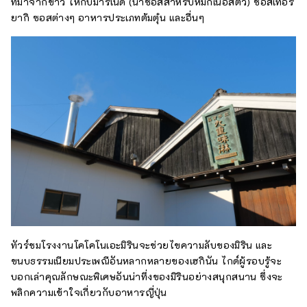
ที่มาจากข้าว ให้กับมาริเนด (น้ำซอสสำหรับหมักเนื้อสัตว์) ซอสเทอริ
ยากิ ซอสต่างๆ อาหารประเภทต้มตุ๋น และอื่นๆ
ทัวร์ชมโรงงานโคโคโนเอะมิรินจะช่วยไขความลับของมิริน และ
ขนบธรรมเนียมประเพณีอันหลากหลายของเฮกินัน ไกด์ผู้รอบรู้จะ
บอกเล่าคุณลักษณะพิเศษอันน่าทึ่งของมิรินอย่างสนุกสนาน ซึ่งจะ
พลิกความเข้าใจเกี่ยวกับอาหารญี่ปุ่น