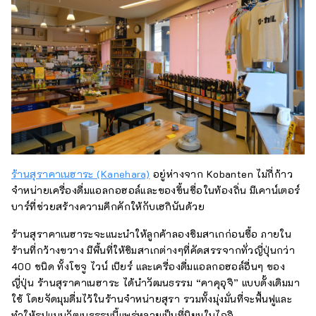
ร้านสุราคาเนฮาระ (Kanehara)
อยู่ห่างจาก Kobanten ไม่กี่ก้าว
จำหน่ายเครื่องดื่มแอลกอฮอล์และของขึ้นชื่อในท้องถิ่น มีเคาน์เตอร์
บาร์ที่ช่วยสร้างความคึกคักให้กับเฮกินันด้วย
ร้านสุราคาเนฮาระจะแนะนำให้ลูกค้าลองชิมสาเกก่อนซื้อ ภายใน
ร้านที่กว้างขวาง มีพื้นที่ให้ชิมสาเกต่างๆที่คัดสรรจากทั่วญี่ปุ่นกว่า
400 ชนิด ทั้งโชจู ไวน์ เบียร์ และเครื่องดื่มแอลกอฮอล์อื่นๆ ของ
ญี่ปุ่น ร้านสุราคาเนฮาระ ได้นำวัฒนธรรม “คาคุอุจิ” แบบดั้งเดิมมา
ใช้ โดยจัดมุมดื่มไว้ในร้านจำหน่ายสุรา รวมทั้งมุ่งมั่นที่จะฟื้นฟูและ
ทำให้รูปแบบวัฒนธรรมนี้แพร่หลายเป็นที่นิยมในไอจิ