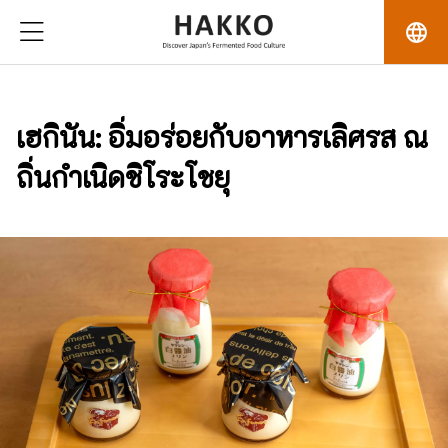
language
เฮกินัน: อิ่มอร่อยกับอาหารเลิศรส ณ
ถิ่นกำเนิดชิโระโชยุ