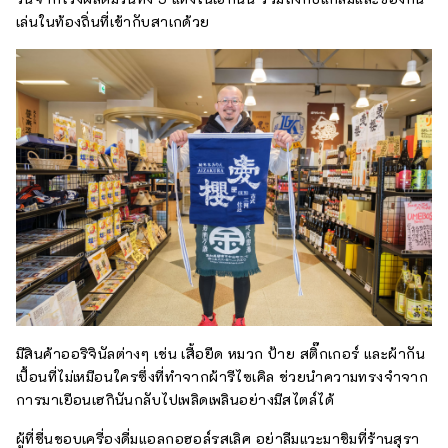
เล่นในท้องถิ่นที่เข้ากับสาเกด้วย
มีสินค้าออริจินัลต่างๆ เช่น เสื้อยืด หมวก ป้าย สติ๊กเกอร์ และผ้ากัน
เปื้อนที่ไม่เหมือนใครซึ่งที่ทำจากผ้ารีไซเคิล ช่วยนำความทรงจำจาก
การมาเยือนเฮกินันกลับไปเพลิดเพลินอย่างมีสไตล์ได้
ผู้ที่ชื่นชอบเครื่องดื่มแอลกอฮอล์รสเลิศ อย่าลืมแวะมาชิมที่ร้านสุรา