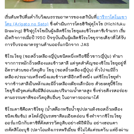
เริ่มต้นทริปดื่มด่ำกับวัฒนธรรมอาหารของเฮกินันที่
อาริกาโตโนะซา
โตะ (Arigato no Sato)
ซึ่งดำเนินการโดยฮิจิฟุคุโจโซ (Hichifuku
Brewing) ฮิจิฟุกุโจโซเป็นผู้ผลิตชิโระโชยุและชิโระดาชิเจ้าแรก เริ่ม
เปิดกิจการเมื่อปี 1950 ปัจจุบันเป็นผู้ผลิตชิโระโชยุรายเดียวที่ได้รับ
การรับรองมาตรฐานด้านออร์แกนิกจาก JAS
ชิโระโชยุ (ซอสถั่วเหลืองญี่ปุ่นชนิดหนึ่งหรือซีอิ้วขาวญี่ปุ่น) ทำมา
จากการหมักถั่วเหลืองและข้าวสาลี แต่จุดสำคัญของชิโระโชยุอยู่ที่
อัตราส่วนของวัตถุดิบ โชยุ (ซอสถั่วเหลืองญี่ปุ่น) ทั่วไปจะมีถั่ว
เหลืองประมาณครึ่งหนึ่งและข้าวสาลีอีกครึ่งหนึ่ง แต่ชิโระโชยุทำ
จากข้าวสาลีเป็นหลักและมีถั่วเหลืองเพียงเล็กน้อย ด้วยเหตุนี้ชิโระ
โชยุจึงมีจุดเด่นคือมีสีอ่อนและปริมาณน้ำตาลสูง ซึ่งช่วยดึงรสอร่อย
ตามธรรมชาติของวัตถุดิบอื่นๆ ในอาหารออกมาได้
ชิโระดาชิคือดาชิโชยุ (น้ำสต๊อกหรือน้ำซุปปลาแห้งซอสถั่วเหลือง
ชนิดเข้มข้น) สไตล์ญี่ปุ่นรสชาติละเอียดอ่อน ซึ่งทำจากชิโระโชยุ
ออร์แกนิกกับดาชิที่คัดสรรวัตถุดิบอย่างพิถีพิถัน อย่างฮอนคา
เรคัตสึโอะบุชิ (ปลาโอแห้งเกรดพรีเมี่ยม ที่ไม่ได้แค่รมควัน แต่ยังผ่าน