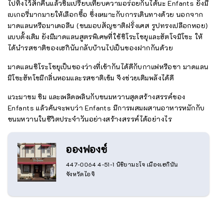
ไปทิ้งไว้สักคืนแล้วชิมเปรียบเทียบความอร่อยกันได้นะ Enfants ยังมี
เบเกอรี่มากมายให้เลือกซื้อ ซึ่งเหมาะกับการเดินทางด้วย นอกจาก
มาดแลนหรือมาเดอลีน (ขนมอบสัญชาติฝรั่งเศส รูปทรงเปลือกหอย)
แบบดั้งเดิม ยังมีมาดแลนสูตรพิเศษที่ใช้ชิโระโชยุและฮัตโจมิโซะ ให้
ได้นำรสชาติของเฮกินันกลับบ้านไปเป็นของฝากกันด้วย
มาดแลนชิโระโชยุเป็นของว่างที่เข้ากันได้ดีกับกาแฟหรือชา มาดแลน
มิโซะฮัทโชมีกลิ่นหอมและรสชาติเข้ม จึงช่วยเติมพลังได้ดี
แวะมาชม ชิม และเพลิดเพลินกับขนมหวานสุดสร้างสรรค์ของ
Enfants แล้วค้นจะพบว่า Enfants มีการผสมผสานอาหารหมักกับ
ขนมหวานในชีวิตประจำวันอย่างสร้างสรรค์ได้อย่างไร
อองฟองซ์
447-0064 4-51-1 นิชิยามะโจ เมืองเฮกินัน
จังหวัดไอจิ