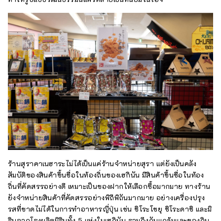
ร้านสุราคาเนฮาระไม่ได้เป็นแค่ร้านจำหน่ายสุรา แต่ยังเป็นคลัง
สัมบัติของสินค้าขึ้นชื่อในท้องถิ่นของเฮกินัน มีสินค้าขึ้นชื่อในท้อง
ถิ่นที่คัดสรรอย่างดี เหมาะเป็นของฝากให้เลือกซื้อมากมาย ทางร้าน
ยังจำหน่ายสินค้าที่คัดสรรอย่างพิถีพิถันมากมาย อย่างเครื่องปรุง
รสที่ขาดไม่ได้ในการทำอาหารญี่ปุ่น เช่น ชิโระโชยุ ชิโระดาชิ และมิ
รินจากโรงผลิตมิรินทั้ง 5 แห่งในเฮกินัน รวมถึงกับแกล้มและของกิน