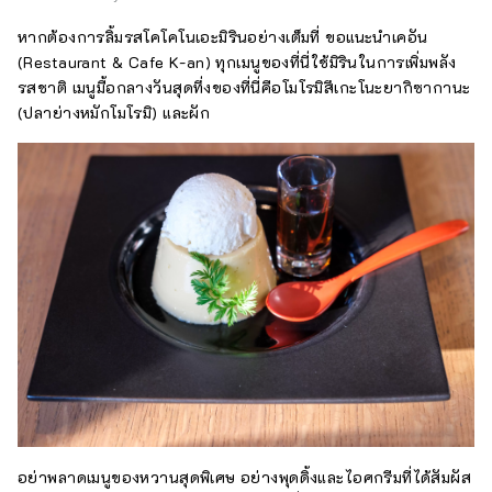
หากต้องการลิ้มรสโคโคโนเอะมิรินอย่างเต็มที่ ขอแนะนำเคอัน
(Restaurant & Cafe K-an) ทุกเมนูของที่นี่ใช้มิรินในการเพิ่มพลัง
รสชาติ เมนูมื้อกลางวันสุดทึ่งของที่นี่คือโมโรมิสึเกะโนะยากิซากานะ
(ปลาย่างหมักโมโรมิ) และผัก
อย่าพลาดเมนูของหวานสุดพิเศษ อย่างพุดดิ้งและไอศกรีมที่ได้สัมผัส