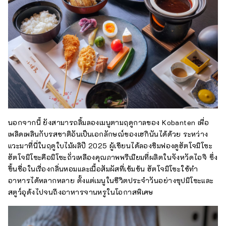
นอกจากนี้ ยังสามารถลิ้มลองเมนูตามฤดูกาลของ Kobanten เพื่อ
เพลิดเพลินกับรสชาติอันเป็นเอกลักษณ์ของเฮกินันได้ด้วย ระหว่าง
แวะมาที่นี่ในฤดูใบไม้ผลิปี 2025 ผู้เขียนได้ลองชิมฟองดูฮัตโจมิโซะ
ฮัตโจมิโซะคือมิโซะถั่วเหลืองคุณภาพพรีเมียมที่ผลิตในจังหวัดไอจิ ซึ่ง
ขึ้นชื่อในเรื่องกลิ่นหอมและเนื้อสัมผัสที่เข้มข้น ฮัตโจมิโซะใช้ทำ
อาหารได้หลากหลาย ตั้งแต่เมนูในชีวิตประจำวันอย่างซุปมิโซะและ
สตูว์อุด้งไปจนถึงอาหารจานหรูในโอกาสพิเศษ