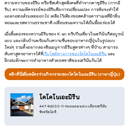
ความหวานของมิริน หรือชีสเค้กสุดพิเศษที่ทำจากคาซุมิริน (กากมิ
ริน) ความมหัศจรรย์ของมิรินคือการเปลี่ยนแปลง การต้มจะทำให้
แอลกอฮอล์ระเหยออกไป เหลือไว้เพียงซอสคล้ายคาราเมลที่มีกลิ่น
หอมและรสหวานธรรมชาติ เปลี่ยนขนมหวานให้เป็นมื้ออร่อยได้
เมื่อลิ้มลองของหวานมิรินของ K-an ทริปกินเที่ยวในเฮกินันก็สมบูรณ์
แบบ และกลับบ้านพร้อมกับความชื่นชอบอาหารญี่ปุ่นในรูปแบบ
ใหม่ๆ รวมทั้งอยากลองชิมเมนูจากมิรินสูตรต่างๆ ที่บ้าน สามารถ
ค้นหาสูตรอาหารได้ที่
เว็บไซต์ทางการของโคโคโนเอะมิริน
และ
ฝึกฝนทักษะการทำอาหารด้วยรสชาติของเฮกินันกันได้
คลิกที่นี่เพื่อสมัครร่วมกิจกรรมของโคโคโนเอะมิริน (ภาษาญี่ปุ่น)
โคโคโนเอะมิริน
447-8603 2-11 Hamaderacho เมืองเฮกินัน
จังหวัดไอจิ