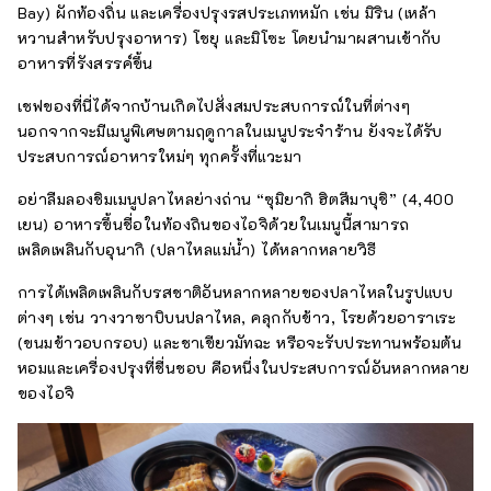
Bay) ผักท้องถิ่น และเครื่องปรุงรสประเภทหมัก เช่น มิริน (เหล้า
หวานสำหรับปรุงอาหาร) โชยุ และมิโซะ โดยนำมาผสานเข้ากับ
อาหารที่รังสรรค์ขึ้น
เชฟของที่นี่ได้จากบ้านเกิดไปสั่งสมประสบการณ์ในที่ต่างๆ
นอกจากจะมีเมนูพิเศษตามฤดูกาลในเมนูประจำร้าน ยังจะได้รับ
ประสบการณ์อาหารใหม่ๆ ทุกครั้งที่แวะมา
อย่าลืมลองชิมเมนูปลาไหลย่างถ่าน “ซุมิยากิ ฮิตสึมาบุชิ” (4,400
เยน) อาหารขึ้นชื่อในท้องถินของไอจิด้วยในเมนูนี้สามารถ
เพลิดเพลินกับอุนากิ (ปลาไหลแม่น้ำ) ได้หลากหลายวิธี
การได้เพลิดเพลินกับรสชาติอันหลากหลายของปลาไหลในรูปแบบ
ต่างๆ เช่น วางวาซาบิบนปลาไหล, คลุกกับข้าว, โรยด้วยอาราเระ
(ขนมข้าวอบกรอบ) และชาเขียวมัทฉะ หรือจะรับประทานพร้อมต้น
หอมและเครื่องปรุงที่ชื่นชอบ คือหนึ่งในประสบการณ์อันหลากหลาย
ของไอจิ