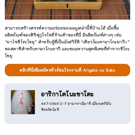
สามารถสร้างสรรค์ความอร่อยของเมนูเหล่านี้ที่บ้านได้ เมื่อซื้อ
ผลิตภัณฑ์ของฮิจิฟุกุโจโซที่ร้านค้าของที่นี่ มีผลิตภัณฑ์ต่างๆ เช่น
“ยาไซชิโระโชยุ” สำหรับผู้ที่เป็นมังสวิรัติ “เคียวโมะทามาโกะยากิ♪”
ซอสดาชิสำหรับทามาโกะยากิ และขนมหวานสุดพิเศษที่ทำจากชิโระ
โชยุ
คลิกที่นี่เพื่อสมัครทัวร์ชมโรงงานที่ Arigato no Sato
อาริกาโตโนะซาโตะ
447-0869 2-7 ยามากามิมาจิ เมืองเฮกินัน
จังหวัดไอจิ