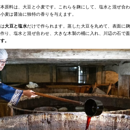
本原料は、大豆と小麦です。これらを麹にして、塩水と混ぜ合わ
。小麦は醤油に独特の香りを与えます。
油は
大豆と塩水
だけで作られます。蒸した大豆を丸めて、表面に麹
を作り、塩水と混ぜ合わせ、大きな木製の桶に入れ、川辺の石で
ます。