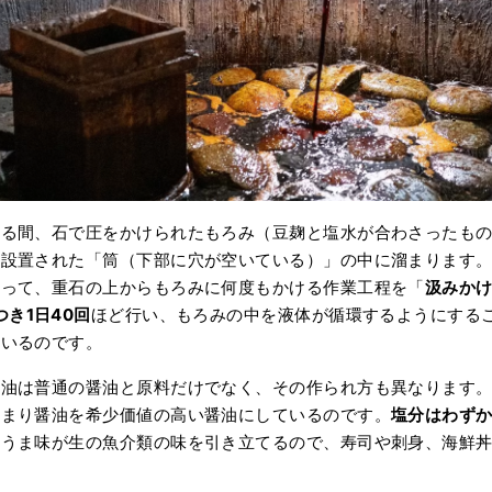
いる間、石で圧をかけられたもろみ（豆麹と塩水が合わさったも
に設置された「筒（下部に穴が空いている）」の中に溜まります
使って、重石の上からもろみに何度もかける作業工程を「
汲みか
つき1日40回
ほど行い、もろみの中を液体が循環するようにする
ているのです。
醤油は普通の醤油と原料だけでなく、その作られ方も異なります
たまり醤油を希少価値の高い醤油にしているのです。
塩分はわずか
なうま味が生の魚介類の味を引き立てるので、寿司や刺身、海鮮