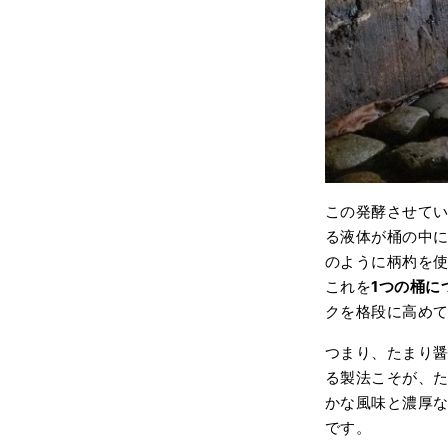
この発酵させて
る液体が桶の中
のように柄杓を
これを
1つの桶に
クを格段に高め
つまり、たまり
る製法こそが、
かな風味と濃厚
です。