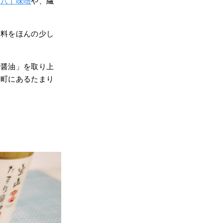
つ
八丁味噌
や、繊
原料をほんの少し
り醤油」を取り上
豊町にあるたまり