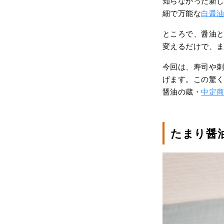
知らなかった新
細で万能な
白醤
ところで、醤油
変えるだけで、
今回は、寿司や
げます。この驚
醤油の蔵・
中定
たまり醤