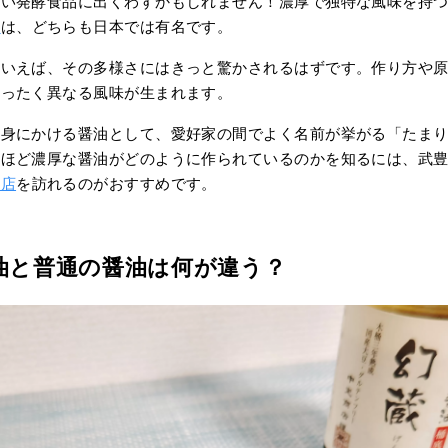
しい発酵食品に出くわすかもしれません！濃厚で独特な風味を持
油
は、どちらも日本では有名です。
といえば、その多様さにはきっと驚かされるはずです。作り方や
まったく異なる風味が生まれます。
刺身にかける醤油として、愛好家の間でよく名前が挙がる「たま
くほど濃厚な醤油がどのように作られているのかを知るには、武
商店
を訪れるのがおすすめです。
油と普通の醤油は何が違う？