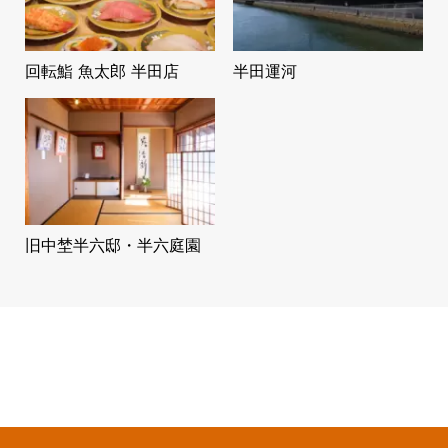
回転鮨 魚太郎 半田店
半田運河
旧中埜半六邸・半六庭園