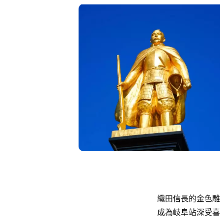
織田信長的金色雕
成為岐阜站深受喜