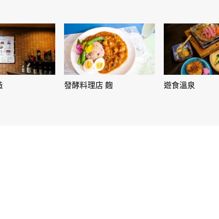
造
發酵料理店 麴
遊食溫泉