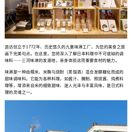
造访创立于1772年、历史悠久的九重味淋工厂，为您的美食之旅
画下完美句点。在这里，您将深入了解日本料理中不可或缺的调
味料——三河味淋的发源地，亲身体验这项重要食材的魅力。
味淋是一种由糯米、米麴与烧酎（蒸馏酒）混合发酵糖化而成的
甜味调味料。它能为各种料理，如酱汁、腌制、照烧酱、炖煮料
理等，增添来自米的细致甜味、迷人光泽与丰富风味，是日式料
理的灵魂之一。