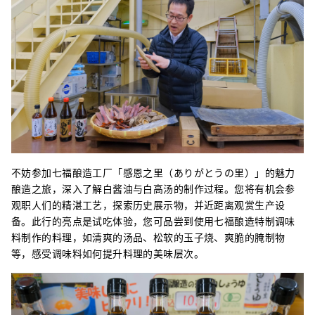
不妨参加七福酿造工厂「感恩之里（ありがとうの里）」的魅力
酿造之旅，深入了解白酱油与白高汤的制作过程。您将有机会参
观职人们的精湛工艺，探索历史展示物，并近距离观赏生产设
备。此行的亮点是试吃体验，您可品尝到使用七福酿造特制调味
料制作的料理，如清爽的汤品、松软的玉子烧、爽脆的腌制物
等，感受调味料如何提升料理的美味层次。