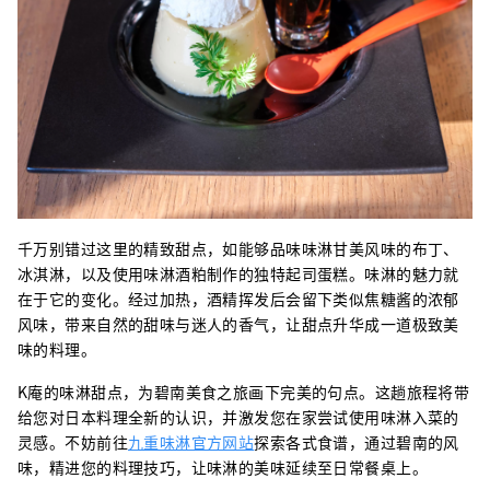
千万别错过这里的精致甜点，如能够品味味淋甘美风味的布丁、
冰淇淋，以及使用味淋酒粕制作的独特起司蛋糕。味淋的魅力就
在于它的变化。经过加热，酒精挥发后会留下类似焦糖酱的浓郁
风味，带来自然的甜味与迷人的香气，让甜点升华成一道极致美
味的料理。
K庵的味淋甜点，为碧南美食之旅画下完美的句点。这趟旅程将带
给您对日本料理全新的认识，并激发您在家尝试使用味淋入菜的
灵感。不妨前往
九重味淋官方网站
探索各式食谱，通过碧南的风
味，精进您的料理技巧，让味淋的美味延续至日常餐桌上。