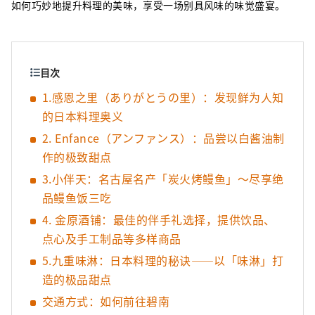
如何巧妙地提升料理的美味，享受一场别具风味的味觉盛宴。
目次
1.感恩之里（ありがとうの里）：发现鲜为人知
的日本料理奥义
2. Enfance（アンファンス）：品尝以白酱油制
作的极致甜点
3.小伴天：名古屋名产「炭火烤鳗鱼」～尽享绝
品鳗鱼饭三吃
4. 金原酒铺：最佳的伴手礼选择，提供饮品、
点心及手工制品等多样商品
5.九重味淋：日本料理的秘诀——以「味淋」打
造的极品甜点
交通方式：如何前往碧南