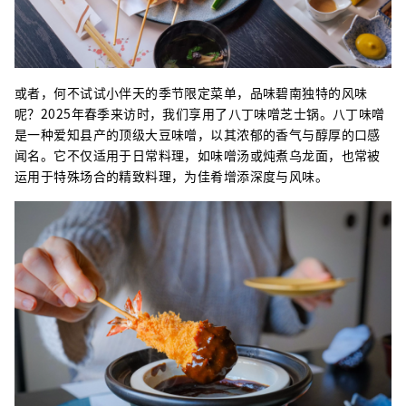
或者，何不试试小伴天的季节限定菜单，品味碧南独特的风味
呢？2025年春季来访时，我们享用了八丁味噌芝士锅。八丁味噌
是一种爱知县产的顶级大豆味噌，以其浓郁的香气与醇厚的口感
闻名。它不仅适用于日常料理，如味噌汤或炖煮乌龙面，也常被
运用于特殊场合的精致料理，为佳肴增添深度与风味。