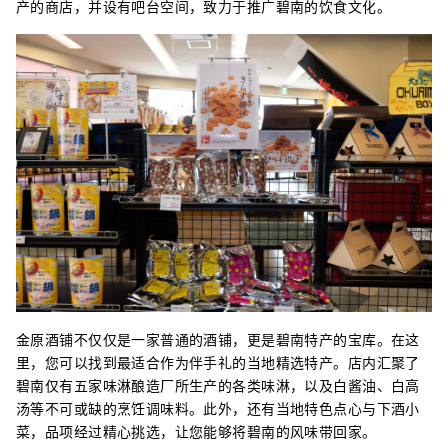
产的商店，并设有吧台空间，致力于推广碧南的饮食文化。
金原酒铺不仅仅是一家普通的酒铺，更是碧南特产的宝库。在这
里，您可以找到最适合作为伴手礼的当地精选特产。店内汇聚了
碧南仅有五家味淋酿造厂所生产的各类味淋，以及白酱油、白高
汤等不可或缺的烹饪调味料。此外，还有当地特色点心与下酒小
菜，品项经过精心挑选，让您能够将碧南的风味带回家。