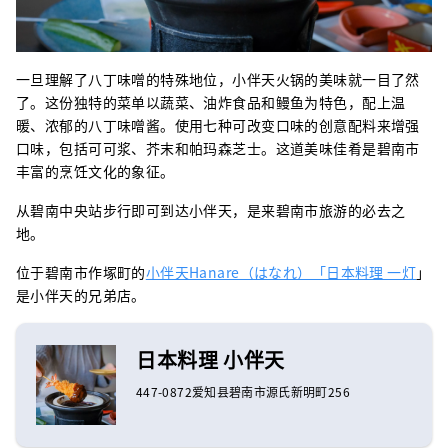
一旦理解了八丁味噌的特殊地位，小伴天火锅的美味就一目了然
了。这份独特的菜单以蔬菜、油炸食品和鳗鱼为特色，配上温
暖、浓郁的八丁味噌酱。使用七种可改变口味的创意配料来增强
口味，包括可可浆、芥末和帕玛森芝士。这道美味佳肴是碧南市
丰富的烹饪文化的象征。
从碧南中央站步行即可到达小伴天，是来碧南市旅游的必去之
地。
位于碧南市作塚町的
小伴天Hanare（はなれ）「日本料理 一灯
」
是小伴天的兄弟店。
日本料理 小伴天
447-0872爱知县碧南市源氏新明町256