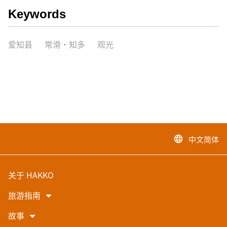
Keywords
爱知县
常滑・知多
观光
中文简体
language
关于 HAKKO
旅游指南
故事