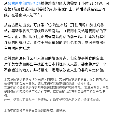
从
名古屋中部国际机场
前往碧南地区大约需要 1 小时 21 分钟。可
在第1航厦搭乘前往刈谷站的机场接驳巴士，然后转乘名铁三河
线，在碧南中央站下车。
从名古屋站出发，可搭乘JR东海道本线（开往冈崎）前往刈谷
站，再转乘名铁三河线直达碧南站。（碧南中央站是碧南站的下
一站，而北新川站则是距离碧南站两站的前一站。）本次行程中
介绍的所有地点，皆位于最近车站的步行范围内，或可搭乘出租
车短时间内抵达。
虽然碧南没有什么引人注目的旅游景点，但它却是美食的宝库。
对于美食家和那些寻找正宗日本料理的人来说，碧南绝对是一个
不容错过的地方，并将带来一场足以改变人生的非凡味觉体验。
本文章所提供的情报均为采访时的信息。文章内所提到的商品、服务的内容及
价格有可能会发生变化。请以店铺实际所提供的商品、价格为准。
文章中的相关资讯是作者基于采访期间的调查内容所撰写。 文章发布后，产品
或服务的内容和价格可能会有变更，请提前确认后再购买或使用相关产品服
务。
此外，记事内可能包含广告连结，在购买或预订产品之前，请谨慎考虑。
本页中的部分内容是由自动翻译生成，请见谅。