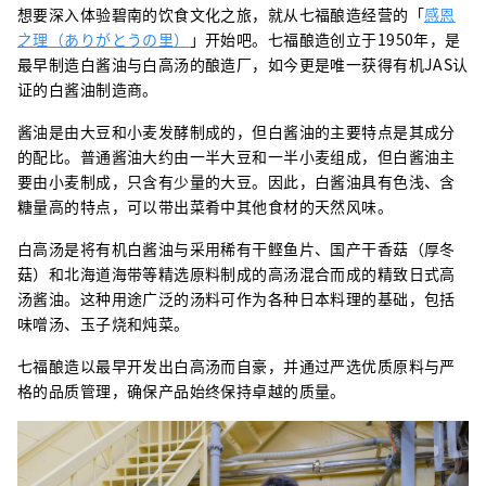
想要深入体验碧南的饮食文化之旅，就从七福酿造经营的「
感恩
之理（ありがとうの里）
」开始吧。七福酿造创立于1950年，是
最早制造白酱油与白高汤的酿造厂，如今更是唯一获得有机JAS认
证的白酱油制造商。
酱油是由大豆和小麦发酵制成的，但白酱油的主要特点是其成分
的配比。普通酱油大约由一半大豆和一半小麦组成，但白酱油主
要由小麦制成，只含有少量的大豆。因此，白酱油具有色浅、含
糖量高的特点，可以带出菜肴中其他食材的天然风味。
白高汤是将有机白酱油与采用稀有干鲣鱼片、国产干香菇（厚冬
菇）和北海道海带等精选原料制成的高汤混合而成的精致日式高
汤酱油。这种用途广泛的汤料可作为各种日本料理的基础，包括
味噌汤、玉子烧和炖菜。
七福酿造以最早开发出白高汤而自豪，并通过严选优质原料与严
格的品质管理，确保产品始终保持卓越的质量。