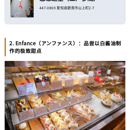
447-0869 爱知县碧南市山上町2-7
2. Enfance（アンファンス）：品尝以白酱油制
作的极致甜点