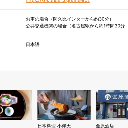
ト
https://kokonoe.co.jp/meet07
お車の場合（阿久比インターから約30分）
公共交通機関の場合（名古屋駅から約1時間30分
日本語
日本料理 小伴天
金原酒店