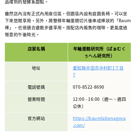
品嚐到的發酵系甜點。
雖然店內沒有正式內用座位區，但園區內設有庭園長椅，可以坐
下來悠閒享用。另外，將整條年輪蛋糕切片後串成棒狀的「Baum
棒」，也很適合邊散步邊享用。搭配店內販售的咖啡，更能度過
愜意的午後時光。
店家名稱
年輪蛋糕研究所（ばぁむく
ぅへん研究所）
地址
愛知縣半田市中村町1丁目
7
電話號碼
070-8522-8690
營業時間
12:00 - 16:00（週一、週四
公休）
官方網站
https://baumlabonagoya
.com/