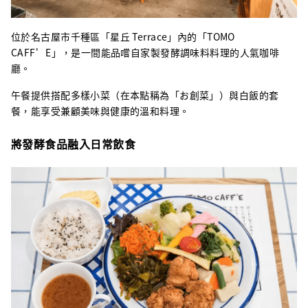
位於名古屋市千種區「星丘 Terrace」內的「TOMO
CAFF’E」，是一間能品嚐自家製發酵調味料料理的人氣咖啡
廳。
午餐提供搭配多樣小菜（在本點稱為「お創菜」）與白飯的套
餐，能享受兼顧美味與健康的溫和料理。
將發酵食品融入日常飲食