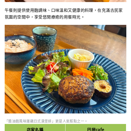
午餐則提供使用麴調味、口味溫和又健康的料理，在充滿古民家
氛圍的空間中，享受悠閒療癒的用餐時光。
「醬油麴風味蓮藕日式漢堡排」更是人氣餐點之一。
店家名稱
円居cafe