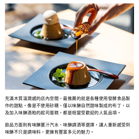
充滿木質溫潤感的店內空間，最推薦的就是各種使用發酵食品製
作的甜點。像是不使用砂糖、僅以味醂自然甜味製成的布丁，以
及加入味醂酒粕的起司蛋糕，都是相當受歡迎的人氣品項。
飲品方面則有味醂薑汁汽水、味醂調酒等選擇，讓人重新感受到
味醂不只是調味料，更擁有豐富多元的魅力。