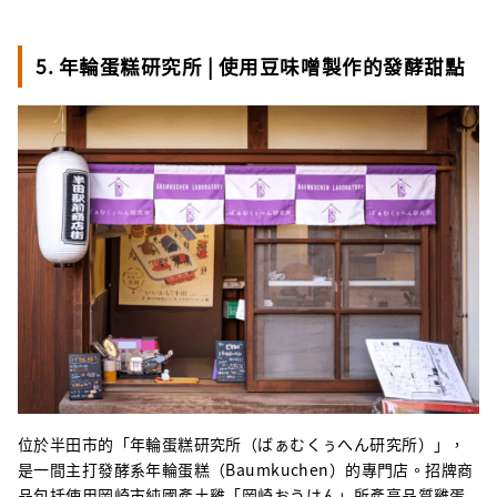
5. 年輪蛋糕研究所 | 使用豆味噌製作的發酵甜點
位於半田市的「年輪蛋糕研究所（ばぁむくぅへん研究所）」，
是一間主打發酵系年輪蛋糕（Baumkuchen）的專門店。招牌商
品包括使用岡崎市純國產土雞「岡崎おうはん」所產高品質雞蛋