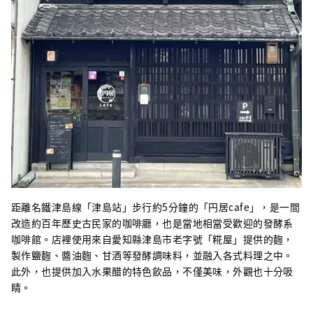
距離名鐵津島線「津島站」步行約5分鐘的「円居cafe」，是一間
改造約百年歷史古民家的咖啡廳，也是當地相當受歡迎的發酵系
咖啡館。店裡使用來自愛知縣津島市老字號「糀屋」提供的麴，
製作鹽麴、醬油麴、甘酒等發酵調味料，並融入各式料理之中。
此外，也提供加入水果醋的特色飲品，不僅美味，外觀也十分吸
睛。