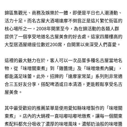
錦區集觀光、商務及娛樂於一體，即便是平日也人潮湧動、
活力十足。而名古屋大酒場達摩不倒翁正是這片繁忙街區的
核心場所之一，2008年開業至今，為在錦活動的各類人群
提供了一個享受地道名古屋美食的好去處。這家四層樓高的
大型居酒屋總座位數近200席，自開業以來深受人們喜愛。
這裡的最大魅力在於，客人可以一次品嘗多種名古屋當地名
物，從「味噌關東煮」到「雞醬燒」及「味噌燉煮內臟」，
都能滿足味蕾。此外，招牌的「達摩家常菜」系列則非常適
合三五好友分享，搭配啤酒或日本清酒，更能輕鬆享受名古
屋美食。
其中最受歡迎的推薦菜單是使用愛知縣味噌製作的「味噌關
東煮」。店內的大鍋裡一直咕嘟咕嘟地燉煮，讓每一個關東
煮配料都充分吸收了濃厚的味噌風味。濃郁奶油般的味噌醬