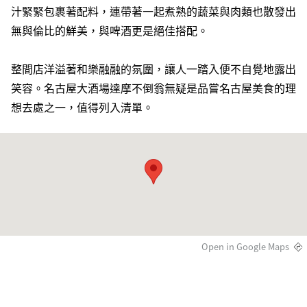
汁緊緊包裹著配料，連帶著一起煮熟的蔬菜與肉類也散發出
無與倫比的鮮美，與啤酒更是絕佳搭配。
整間店洋溢著和樂融融的氛圍，讓人一踏入便不自覺地露出
笑容。名古屋大酒場達摩不倒翁無疑是品嘗名古屋美食的理
想去處之一，值得列入清單。
Open in Google Maps