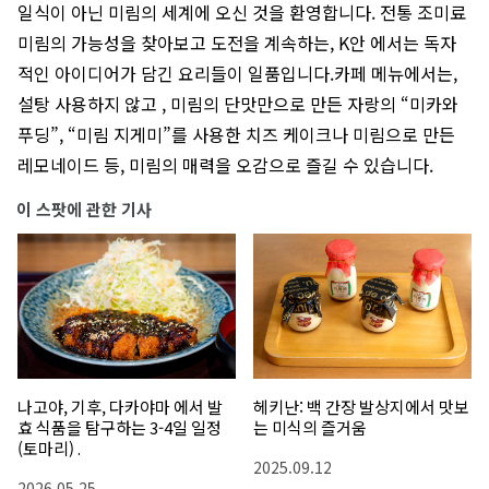
일식이 아닌 미림의 세계에 오신 것을 환영합니다. 전통 조미료
미림의 가능성을 찾아보고 도전을 계속하는, K안 에서는 독자
적인 아이디어가 담긴 요리들이 일품입니다.카페 메뉴에서는,
설탕 사용하지 않고 , 미림의 단맛만으로 만든 자랑의 “미카와
푸딩”, “미림 지게미”를 사용한 치즈 케이크나 미림으로 만든
레모네이드 등, 미림의 매력을 오감으로 즐길 수 있습니다.
이 스팟에 관한 기사
나고야, 기후, 다카야마 에서 발
헤키난: 백 간장 발상지에서 맛보
효 식품을 탐구하는 3-4일 일정
는 미식의 즐거움
(토마리) .
2025.09.12
2026.05.25