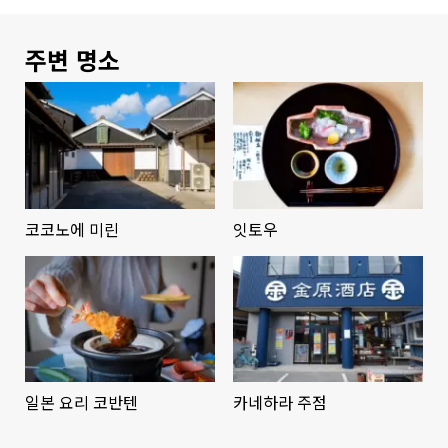
주변 명소
코코노에 미린
잇토우
일본 요리 코반텐
카네하라 주점