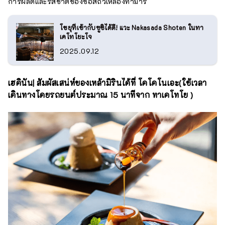
การผลิตและรสชาติของซอสถั่วเหลืองทามาริ
โชยุที่เข้ากับซูชิได้ดี! แวะ Nakasada Shoten ในทา
เคโทโยะโจ
2025.09.12
เฮคินัน| สัมผัสเสน่ห์ของเหล้ามิรินได้ที่ โคโคโนเอะ(ใช้เวลา
เดินทางโดยรถยนต์ประมาณ 15 นาทีจาก ทาเคโทโย )