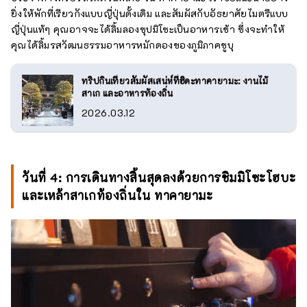
ยิ่งให้พักที่เรียวกังแบบญี่ปุ่นดั้งเดิม และสัมผัสกับอัธยาศัยไมตรีแบบ
ญี่ปุ่นแท้ๆ คุณอาจจะได้ลิ้มลองซุปมิโซะเป็นอาหารเช้า ซึ่งจะทำให้
คุณได้ลิ้มรสวัฒนธรรมอาหารหมักดองของภูมิภาคชูบุ
ทริปกินเที่ยวสัมผัสเสน่ห์ที่ฮิดะทาคายามะ: งานไม้
สาเก และอาหารท้องถิ่น
2026.03.12
วันที่ 4: การเดินทางสิ้นสุดลงด้วยการชิมมิโซะโฮบะ
และเหล้าสาเกท้องถิ่นใน ทาคายามะ