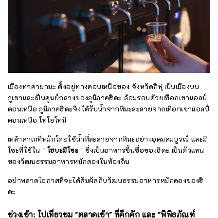
เมืองทาคายามะ ตั้งอยู่ทางตอนเหนือของ จังหวัดกิฟุ เป็นเมืองบน
ภูเขาและเป็นศูนย์กลางของภูมิภาคฮิดะ ล้อมรอบด้วยเทือกเขาแอลป์
ตอนเหนือ ภูมิภาคฮิดะจึงได้รับน้ำจากหิมะละลายจากเทือกเขาแอลป์
ตอนเหนือ โทโยโทมิ
เหล้าสาเกที่หมักโดยใช้น้ำที่ละลายจากหิมะอย่างอุดมสมบูรณ์ และมิ
โซะที่ใช้ใน "
โฮบะมิโซะ
" ซึ่งเป็นอาหารขึ้นชื่อของฮิดะ เป็นตัวแทน
ของวัฒนธรรมอาหารหมักดองในท้องถิ่น
อย่าพลาดโอกาสที่จะได้สัมผัสกับวัฒนธรรมอาหารหมักดองของฮิ
ดะ
ช่วงเช้า: ไปเที่ยวชม "ตลาดเช้า" ที่คึกคัก และ "พิพิธภัณฑ์