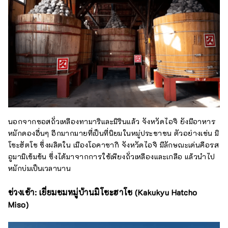
นอกจากซอสถั่วเหลืองทามาริและมิรินแล้ว จังหวัดไอจิ ยังมีอาหาร
หมักดองอื่นๆ อีกมากมายที่เป็นที่นิยมในหมู่ประชาชน ตัวอย่างเช่น มิ
โซะฮัตโช ซึ่งผลิตใน เมืองโอคาซากิ จังหวัดไอจิ มีลักษณะเด่นคือรส
อูมามิเข้มข้น ซึ่งได้มาจากการใช้เพียงถั่วเหลืองและเกลือ แล้วนำไป
หมักบ่มเป็นเวลานาน
ช่วงเช้า: เยี่ยมชมหมู่บ้านมิโซะฮาโช (Kakukyu Hatcho
Miso)