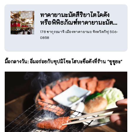
ทาคายามะมัตสึริยาไตไคคัง
หรือพิพิธภัณฑ์ทาคายามะมัตสึ
ริยาไต (TAKAYAMA
178 ซากุระมาจิ เมืองทาคายามะ จังหวัดกิฟุ 506-
MATSURI YATAI KAIKAN
0858
หรือ Takayama Festival
Floats Exhibition Hall)
มื้อกลางวัน: อิ่มอร่อยกับซุปมิโซะโฮบะชื่อดังที่ร้าน "ซูซูยะ"