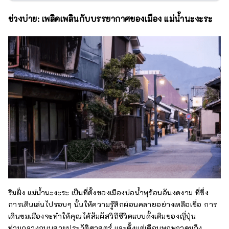
ช่วงบ่าย: เพลิดเพลินกับบรรยากาศของเมือง แม่น้ำนะงะระ
ริมฝั่ง แม่น้ำนะงะระ เป็นที่ตั้งของเมืองบ่อน้ำพุร้อนอันงดงาม ที่ซึ่ง
การเดินเล่นไปรอบๆ นั้นให้ความรู้สึกผ่อนคลายอย่างเหลือเชื่อ การ
เดินชมเมืองจะทำให้คุณได้สัมผัสวิถีชีวิตแบบดั้งเดิมของญี่ปุ่น
ท่ามกลางถนนสายประวัติศาสตร์ และตั้งแต่เดือนพฤษภาคมถึง