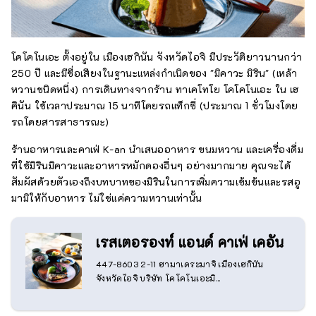
โคโคโนเอะ ตั้งอยู่ใน เมืองเฮกินัน จังหวัดไอจิ มีประวัติยาวนานกว่า
250 ปี และมีชื่อเสียงในฐานะแหล่งกำเนิดของ "มิคาวะ มิริน" (เหล้า
หวานชนิดหนึ่ง) การเดินทางจากร้าน ทาเคโทโย โคโคโนเอะ ใน เฮ
คินัน ใช้เวลาประมาณ 15 นาทีโดยรถแท็กซี่ (ประมาณ 1 ชั่วโมงโดย
รถโดยสารสาธารณะ)
ร้านอาหารและคาเฟ่ K-an นำเสนออาหาร ขนมหวาน และเครื่องดื่ม
ที่ใช้มิรินมิคาวะและอาหารหมักดองอื่นๆ อย่างมากมาย คุณจะได้
สัมผัสด้วยตัวเองถึงบทบาทของมิรินในการเพิ่มความเข้มข้นและรสอู
มามิให้กับอาหาร ไม่ใช่แค่ความหวานเท่านั้น
เรสเตอรองท์ แอนด์ คาเฟ่ เคอัน
447-8603 2-11 ฮามาเดระมาจิ เมืองเฮกินัน
จังหวัดไอจิ บริษัท โคโคโนเอะมิ...