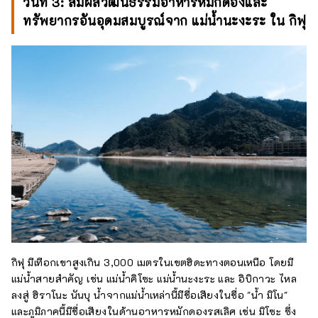
วันที่ 3: สัมผัสวัฒนธรรมอาหารหมักดองและ
ทรัพยากรอันอุดมสมบูรณ์จาก แม่น้ำนะงะระ ใน กิฟุ
กิฟุ มีเทือกเขาสูงเกิน 3,000 เมตรในเขตฮิดะทางตอนเหนือ โดยมี
แม่น้ำสายสำคัญ เช่น แม่น้ำคิโซะ แม่น้ำนะงะระ และ อิบิกาวะ ไหล
ลงสู่ ฮิราโนะ นันบุ น้ำจากแม่น้ำเหล่านี้มีชื่อเสียงในชื่อ "น้ำ มิโน"
และภูมิภาคนี้มีชื่อเสียงในด้านอาหารหมักดองรสเลิศ เช่น มิโซะ ซึ่ง