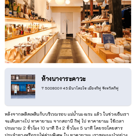
ห้างนางาระคาวะ
〒5008009 45 มินาโตะโช เมืองกิฟุ จังหวัดกิฟุ
หลังจากเพลิดเพลินกับบริเวณรอบ แม่น้ำนะงะระ แล้ว ในช่วงเย็นเรา
จะเดินทางไป ทาคายามะ จากสถานี กิฟุ ไป ทาคายามะ ใช้เวลา
ประมาณ 2 ชั่วโมง 10 นาที ถึง 2 ชั่วโมง 5 นาที โดยรถโดยสาร
ประจำทางหรือรถไฟด่วนพิเศษ ใน ทาคายามะ เราขอแนะนำอย่าง