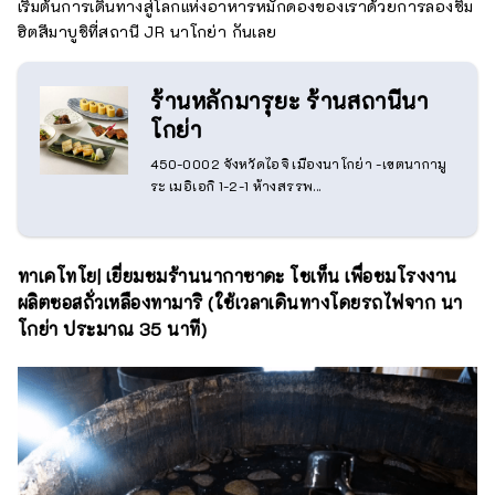
เริ่มต้นการเดินทางสู่โลกแห่งอาหารหมักดองของเราด้วยการลองชิม
ฮิตสึมาบูชิที่สถานี JR นาโกย่า กันเลย
ร้านหลักมารุยะ ร้านสถานีนา
โกย่า
450-0002 จังหวัดไอจิ เมืองนาโกย่า -เขตนากามู
ระ เมอิเอกิ 1-2-1 ห้างสรรพ...
ทาเคโทโย| เยี่ยมชมร้านนากาซาดะ โชเท็น เพื่อชมโรงงาน
ผลิตซอสถั่วเหลืองทามาริ (ใช้เวลาเดินทางโดยรถไฟจาก นา
โกย่า ประมาณ 35 นาที)