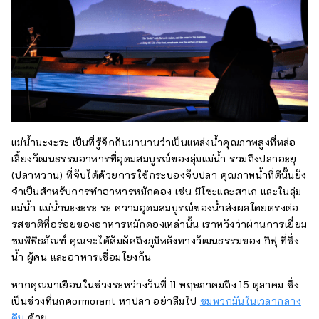
แม่น้ำนะงะระ เป็นที่รู้จักกันมานานว่าเป็นแหล่งน้ำคุณภาพสูงที่หล่อ
เลี้ยงวัฒนธรรมอาหารที่อุดมสมบูรณ์ของลุ่มแม่น้ำ รวมถึงปลาอะยุ
(ปลาหวาน) ที่จับได้ด้วยการใช้กระบองจับปลา คุณภาพน้ำที่ดีนั้นยัง
จำเป็นสำหรับการทำอาหารหมักดอง เช่น มิโซะและสาเก และในลุ่ม
แม่น้ำ แม่น้ำนะงะระ ระ ความอุดมสมบูรณ์ของน้ำส่งผลโดยตรงต่อ
รสชาติที่อร่อยของอาหารหมักดองเหล่านั้น เราหวังว่าผ่านการเยี่ยม
ชมพิพิธภัณฑ์ คุณจะได้สัมผัสถึงภูมิหลังทางวัฒนธรรมของ กิฟุ ที่ซึ่ง
น้ำ ผู้คน และอาหารเชื่อมโยงกัน
หากคุณมาเยือนในช่วงระหว่างวันที่ 11 พฤษภาคมถึง 15 ตุลาคม ซึ่ง
เป็นช่วงที่นกคormorant หาปลา อย่าลืมไป
ชมพวกมันในเวลากลาง
คืน
ด้วย