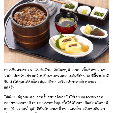
การเดินทางของเราเริ่มต้นด้วย "ฮิตสึมาบูชิ" อาหารขึ้นชื่อของ นา
โกย่า ปลาไหลย่างเคลือบด้วยซอสรสหวานเค็มที่ทำจาก
ซีอิ๊ว
และ
มิ
ริน
ทำให้คุณได้สัมผัสรสอูมามิจากเครื่องปรุงรสหมักดองอย่าง
แท้จริง
ไม่เพียงแต่คุณจะสามารถลิ้มรสชาติของมันได้เลย แต่ความหลาก
หลายของรสชาติ เช่น การราดน้ำซุปเพื่อให้ได้รสชาติเหมือนโอชาซึ
เกะ (ข้าวราดน้ำซุป) ก็เป็นอีกส่วนหนึ่งของเสน่ห์ของมันเช่นกัน มา