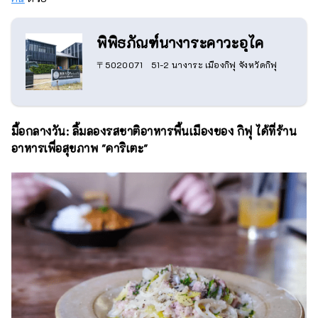
พิพิธภัณฑ์นางาระคาวะอุไค
〒5020071 51-2 นางาระ เมืองกิฟุ จังหวัดกิฟุ
มื้อกลางวัน: ลิ้มลองรสชาติอาหารพื้นเมืองของ กิฟุ ได้ที่ร้าน
อาหารเพื่อสุขภาพ "คาริเตะ"