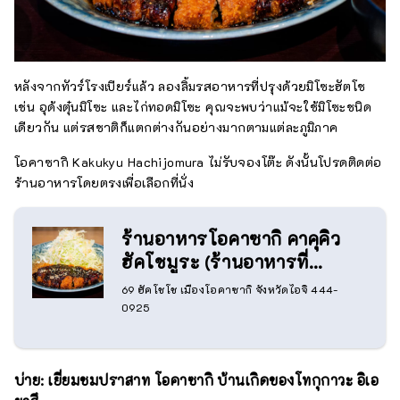
หลังจากทัวร์โรงเบียร์แล้ว ลองลิ้มรสอาหารที่ปรุงด้วยมิโซะฮัตโช
เช่น อุด้งตุ๋นมิโซะ และไก่ทอดมิโซะ คุณจะพบว่าแม้จะใช้มิโซะชนิด
เดียวกัน แต่รสชาติก็แตกต่างกันอย่างมากตามแต่ละภูมิภาค
โอคาซากิ Kakukyu Hachijomura ไม่รับจองโต๊ะ ดังนั้นโปรดติดต่อ
ร้านอาหารโดยตรงเพื่อเลือกที่นั่ง
ร้านอาหารโอคาซากิ คาคุคิว
ฮัคโชมูระ (ร้านอาหารที่
บริหารจัดการโดยคาคุคิว
69 ฮัคโชโช เมืองโอคาซากิ จังหวัดไอจิ 444-
โดยตรง)
0925
บ่าย: เยี่ยมชมปราสาท โอคาซากิ บ้านเกิดของโทกุกาวะ อิเอ