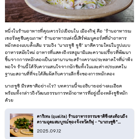
หนึ่งในร้านอาหารที่คุณควรไปเยือนใน เมืองกิฟุ คือ "ร้านอาหารเน
เชอรัลคูซีนคุณภาพ" ร้านอาหารแห่งนี้เสิร์ฟเมนูคอร์สที่นำอาหาร
หมักดองแบบดั้งเดิม รวมถึง "นาเรซูชิ ซูชิ" มาตีความใหม่ในรูปแบบ
อาหารสมัยใหม่ อาหารที่แสดงถึงรสอูมามิและความเปรี้ยวที่พัฒนา
ขึ้นจากการหมักดองเป็นเวลานานจะสร้างความประหลาดใจที่น่าพึง
พอใจ ร้านนี้ได้รับความสนใจจากนักชิมทั้งในและต่างประเทศใน
ฐานะสถานที่ที่จะได้สัมผัสกับความลึกซึ้งของการหมักดอง
นาเรซูชิ มีรสชาติอย่างไร? บทความนี้จะอธิบายอย่างละเอียด
พร้อมทั้งกล่าวถึงวัฒนธรรมการหมักอาหารที่อยู่เบื้องหลังซูชิหมัก
ด้วย
คาริเทะ (qualite) ร้านอาหารธรรมชาติซึ่งสะท้อนถึง
ความอุดมสมบูรณ์ของจังหวัดกิฟุ - “นาเระซูชิ”
ภูมิปัญญาการหมักที่ผสานความพิถีพิถันในอาหารทุก
2025.09.12
จาน