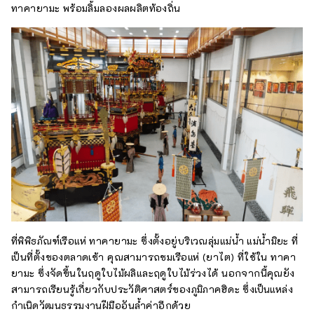
ทาคายามะ พร้อมลิ้มลองผลผลิตท้องถิ่น
ที่พิพิธภัณฑ์เรือแห่ ทาคายามะ ซึ่งตั้งอยู่บริเวณลุ่มแม่น้ำ แม่น้ำมิยะ ที่
เป็นที่ตั้งของตลาดเช้า คุณสามารถชมเรือแห่ (ยาไต) ที่ใช้ใน ทาคา
ยามะ ซึ่งจัดขึ้นในฤดูใบไม้ผลิและฤดูใบไม้ร่วงได้ นอกจากนี้คุณยัง
สามารถเรียนรู้เกี่ยวกับประวัติศาสตร์ของภูมิภาคฮิดะ ซึ่งเป็นแหล่ง
กำเนิดวัฒนธรรมงานฝีมืออันล้ำค่าอีกด้วย