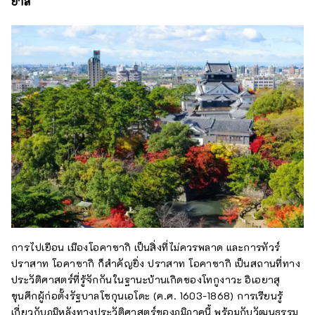
ยาสึ
การไปเยือน เมืองโอคาซากิ เป็นสิ่งที่ไม่ควรพลาด และการทัวร์
ปราสาท โอคาซากิ ก็สำคัญยิ่ง ปราสาท โอคาซากิ เป็นสถานที่ทาง
ประวัติศาสตร์ที่รู้จักกันในฐานะบ้านเกิดของโทกูงาวะ อิเอยาสุ
ขุนศึกผู้ก่อตั้งรัฐบาลโชกุนเอโดะ (ค.ศ. 1603-1868) การเรียนรู้
เกี่ยวกับภูมิหลังทางประวัติศาสตร์ของภูมิภาคนี้ พร้อมกับวัฒนธรรม