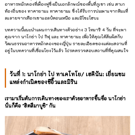
อาหารหมักดองที่เฟื่องฟูซึ่งเป็นเอกลักษณ์ของพื้นที่ภูเขา เช่น สาเก
ท้องถิ่นของ ทาคายามะ ทาคายามะ ซึ่งได้รับการบ่มเพาะจากหิมะที่
ละลายจากเทือกเขาแอลป์ตอนเหนือ และมิโซะโฮบะ
บทความนี้แนะนำแผนการเดินทางตัวอย่าง 3 โทมาริ 4 วัน ที่จะพา
คุณจาก นาโกย่า ไป กิฟุ และ ทาคายามะ เพื่อให้คุณได้สัมผัสกับ
วัฒนธรรมอาหารหมักดองของญี่ปุ่น รายละเอียดของแต่ละสถานที่
อยู่ในบทความที่เชื่อมโยงไว้แล้ว โปรดตรวจสอบสถานที่ที่คุณสนใจ
วันที่ 1: นาโกย่า ไป ทาเคโทโย/ เฮคินัน: เยี่ยมชม
แหล่งกำเนิดของซีอิ๊วและมิริน
เรามาเริ่มต้นการเดินทางของเราด้วยอาหารขึ้นชื่อ นาโกย่า
นั่นก็คือ "ฮิตสึมาบูชิ" กัน