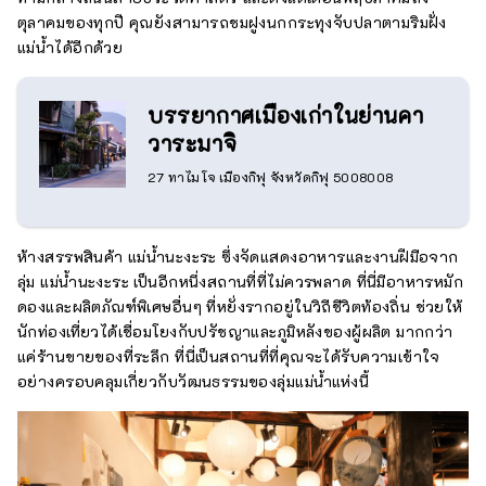
ตุลาคมของทุกปี คุณยังสามารถชมฝูงนกกระทุงจับปลาตามริมฝั่ง
แม่น้ำได้อีกด้วย
บรรยากาศเมืองเก่าในย่านคา
วาระมาจิ
27 ทาไมโจ เมืองกิฟุ จังหวัดกิฟุ 5008008
ห้างสรรพสินค้า แม่น้ำนะงะระ ซึ่งจัดแสดงอาหารและงานฝีมือจาก
ลุ่ม แม่น้ำนะงะระ เป็นอีกหนึ่งสถานที่ที่ไม่ควรพลาด ที่นี่มีอาหารหมัก
ดองและผลิตภัณฑ์พิเศษอื่นๆ ที่หยั่งรากอยู่ในวิถีชีวิตท้องถิ่น ช่วยให้
นักท่องเที่ยวได้เชื่อมโยงกับปรัชญาและภูมิหลังของผู้ผลิต มากกว่า
แค่ร้านขายของที่ระลึก ที่นี่เป็นสถานที่ที่คุณจะได้รับความเข้าใจ
อย่างครอบคลุมเกี่ยวกับวัฒนธรรมของลุ่มแม่น้ำแห่งนี้