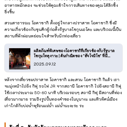
อาหารหมักดอง จะช่วยให้คุณเข้าใจการเดินทางของคุณได้ลึกซึ้ง
ยิ่งขึ้น
สวนสาธารณะ โอคาซากิ ตั้งอยู่ใจกลางปราสาท โอคาซากิ ซึ่งมี
ความเกี่ยวข้องกับขุนศึกผู้ก่อตั้งรัฐบาลโชกุนเอโดะ และบริเวณนี้เป็น
สถานที่พักผ่อนหย่อนใจสำหรับนักท่องเที่ยว
ผลิตภัณฑ์พิเศษของโอคาซากิที่เกี่ยวข้องกับรัฐบาล
โชกุนโทคุงาวะ | ต้นกำเนิดของ "ฮัจโจมิโซ" ที่มี
ประวัติศาสตร์ยาวนานกว่า 400 ปี
2025.09.12
หลังจากเที่ยวชมปราสาท โอคาซากิ และสวน โอคาซากิ กิแล้ว เรา
จะมุ่งหน้าไปยัง กิฟุ รถไฟ JR จากสถานี โอคาซากิ ไปยังสถานี กิฟุ
ใช้เวลาประมาณ 50-60 นาที บริเวณรอบๆ สถานี กิฟุ มีสถานที่ท่อง
เที่ยวมากมาย รวมถึงรูปปั้นทองคำของโนบุนางะ และทิวทัศน์เมือง
เก่าใกล้กับบ่อน้ำพุร้อนแม่น้ำ แม่น้ำนะงะระ ระ