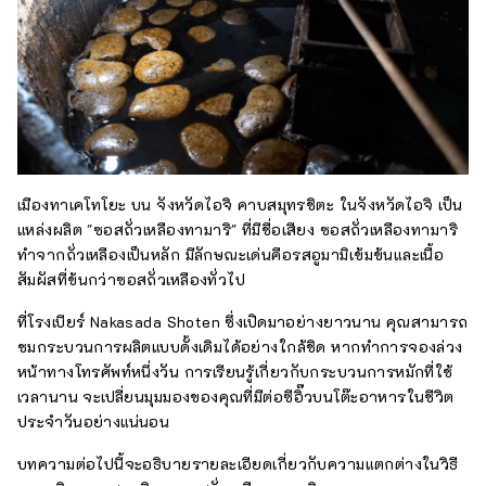
เมืองทาเคโทโยะ บน จังหวัดไอจิ คาบสมุทรชิตะ ในจังหวัดไอจิ เป็น
แหล่งผลิต "ซอสถั่วเหลืองทามาริ" ที่มีชื่อเสียง ซอสถั่วเหลืองทามาริ
ทำจากถั่วเหลืองเป็นหลัก มีลักษณะเด่นคือรสอูมามิเข้มข้นและเนื้อ
สัมผัสที่ข้นกว่าซอสถั่วเหลืองทั่วไป
ที่โรงเบียร์ Nakasada Shoten ซึ่งเปิดมาอย่างยาวนาน คุณสามารถ
ชมกระบวนการผลิตแบบดั้งเดิมได้อย่างใกล้ชิด หากทำการจองล่วง
หน้าทางโทรศัพท์หนึ่งวัน การเรียนรู้เกี่ยวกับกระบวนการหมักที่ใช้
เวลานาน จะเปลี่ยนมุมมองของคุณที่มีต่อซีอิ๊วบนโต๊ะอาหารในชีวิต
ประจำวันอย่างแน่นอน
บทความต่อไปนี้จะอธิบายรายละเอียดเกี่ยวกับความแตกต่างในวิธี