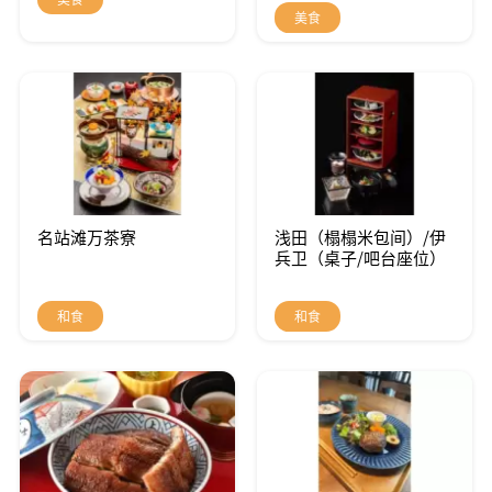
美食
名站滩万茶寮
浅田（榻榻米包间）/伊
兵卫（桌子/吧台座位）
和食
和食