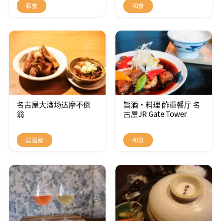
和食
和食
名古屋大酒场达摩不倒
旨酒・料理 酢重餐厅 名
翁
古屋JR Gate Tower
居酒屋
和食