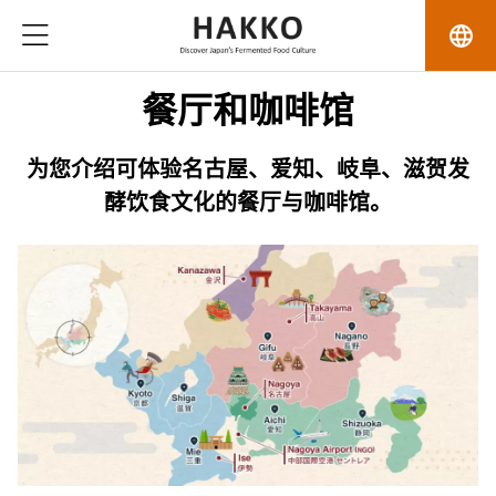
language
餐厅和咖啡馆
为您介绍可体验名古屋、爱知、岐阜、滋贺发
酵饮食文化的餐厅与咖啡馆。