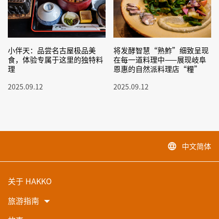
小伴天：品尝名古屋极品美
将发酵智慧“熟鮓”细致呈现
食，体验专属于这里的独特料
在每一道料理中——展现岐阜
理
恩惠的自然派料理店“糧”
2025.09.12
2025.09.12
中文简体
language
关于 HAKKO
旅游指南